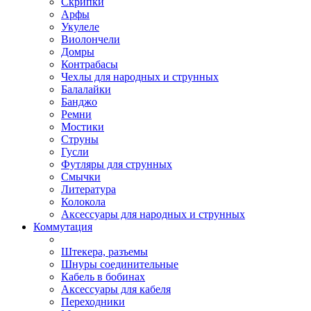
Скрипки
Арфы
Укулеле
Виолончели
Домры
Контрабасы
Чехлы для народных и струнных
Балалайки
Банджо
Ремни
Мостики
Струны
Гусли
Футляры для струнных
Смычки
Литература
Колокола
Аксессуары для народных и струнных
Коммутация
Штекера, разъемы
Шнуры соединительные
Кабель в бобинах
Аксессуары для кабеля
Переходники