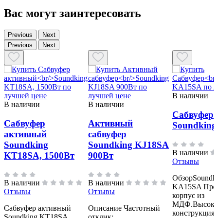
Вас могут заинтересовать
Previous
Next
Previous
Next
В наличии
В наличии
В наличии
Сабвуфер
Сабвуфер
Активный
Soundkin
активный
сабвуфер
Soundking
Soundking KJ18SA
В наличии
KT18SA, 1500Вт
900Вт
Отзывы
ОбзорSoundk
В наличии
В наличии
KA15SA Про
Отзывы
Отзывы
корпус из
МДФ.Высоко
Сабвуфер активный
Описание Частотный
конструкция
Soundking KT18SA,
отклик: