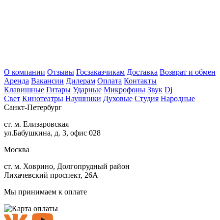
О компании
Отзывы
Госзаказчикам
Доставка
Возврат и обмен
Аренда
Вакансии
Дилерам
Оплата
Контакты
Клавишные
Гитары
Ударные
Микрофоны
Звук
Dj
Свет
Кинотеатры
Наушники
Духовые
Студия
Народные
Санкт-Петербург
ст. м. Елизаровская
ул.Бабушкина, д. 3, офис 028
Москва
ст. м. Ховрино, Долгопрудный район
Лихачевский проспект, 26А
Мы принимаем к оплате