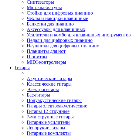
Синтезаторы
Midi-клавиатуры
Стойки для цифровых пианино
Чехлы и накидки клавишные
Банкетки для пианино
Аксессуары для клавишных
Усилители и комбо для клавишных инструментов
Педали для цифровых пианино
Наушники для цифровых пианино
Планшеты для нот
Пюпитры
MIDI-контроллеры
Гитары
Акустические гитары
Классические гитары
Электрогитары
Бас-гитары
Полуакустические гитары
Гитары электроакустические
Гитары 12-струнные
7-ми струнные гитары
Гитарные усилители
Леворукие гитары
Гитарные комплекты