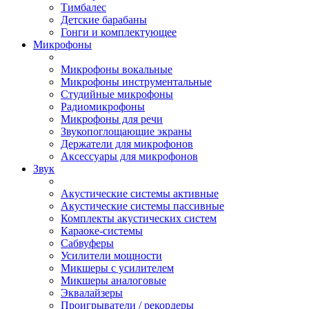
Тимбалес
Детские барабаны
Гонги и комплектующее
Микрофоны
Микрофоны вокальные
Микрофоны инструментальные
Студийные микрофоны
Радиомикрофоны
Микрофоны для речи
Звукопоглощающие экраны
Держатели для микрофонов
Аксессуары для микрофонов
Звук
Акустические системы активные
Акустические системы пассивные
Комплекты акустических систем
Караоке-системы
Сабвуферы
Усилители мощности
Микшеры с усилителем
Микшеры аналоговые
Эквалайзеры
Проигрыватели / рекордеры