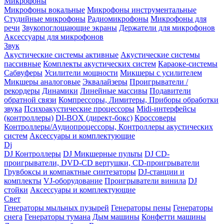
Микрофоны
Микрофоны вокальные
Микрофоны инструментальные
Студийные микрофоны
Радиомикрофоны
Микрофоны для
речи
Звукопоглощающие экраны
Держатели для микрофонов
Аксессуары для микрофонов
Звук
Акустические системы активные
Акустические системы
пассивные
Комплекты акустических систем
Караоке-системы
Сабвуферы
Усилители мощности
Микшеры с усилителем
Микшеры аналоговые
Эквалайзеры
Проигрыватели /
рекордеры
Динамики
Линейные массивы
Подавители
обратной связи
Компрессоры, Лимитеры, Приборы обработки
звука
Психоакустические процессоры
Midi-интерфейсы
(контроллеры)
DI-BOX (директ-бокс)
Кроссоверы
Контроллеры/Аудиопроцессоры, Контроллеры акустических
систем
Аксессуары и комплектующие
Dj
DJ Контроллеры
DJ Микшерные пульты
DJ CD-
проигрыватели, DVD-CD вертушки, CD-проигрыватели
Грувбоксы и компактные синтезаторы
DJ-станции и
комплекты
VJ-оборудование
Проигрыватели винила
DJ
стойки
Аксессуары и комплектующие
Свет
Генераторы мыльных пузырей
Генераторы пены
Генераторы
снега
Генераторы тумана
Дым машины
Конфетти машины