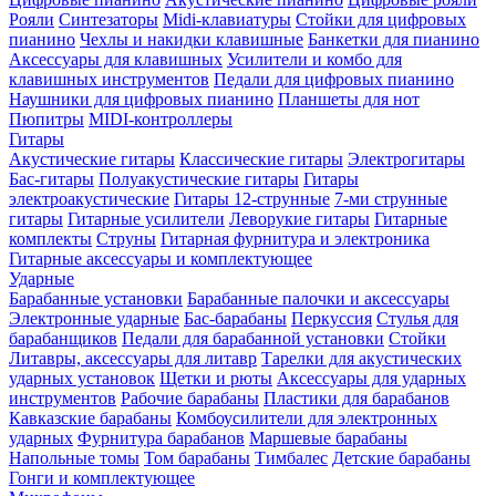
Рояли
Синтезаторы
Midi-клавиатуры
Стойки для цифровых
пианино
Чехлы и накидки клавишные
Банкетки для пианино
Аксессуары для клавишных
Усилители и комбо для
клавишных инструментов
Педали для цифровых пианино
Наушники для цифровых пианино
Планшеты для нот
Пюпитры
MIDI-контроллеры
Гитары
Акустические гитары
Классические гитары
Электрогитары
Бас-гитары
Полуакустические гитары
Гитары
электроакустические
Гитары 12-струнные
7-ми струнные
гитары
Гитарные усилители
Леворукие гитары
Гитарные
комплекты
Струны
Гитарная фурнитура и электроника
Гитарные аксессуары и комплектующее
Ударные
Барабанные установки
Барабанные палочки и аксессуары
Электронные ударные
Бас-барабаны
Перкуссия
Стулья для
барабанщиков
Педали для барабанной установки
Стойки
Литавры, аксессуары для литавр
Тарелки для акустических
ударных установок
Щетки и рюты
Аксессуары для ударных
инструментов
Рабочие барабаны
Пластики для барабанов
Кавказские барабаны
Комбоусилители для электронных
ударных
Фурнитура барабанов
Маршевые барабаны
Напольные томы
Том барабаны
Тимбалес
Детские барабаны
Гонги и комплектующее