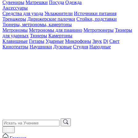
Сувениры
Матрешки
Посуда
Одежда
Аксессуары
Средства для ухода
Увлажнители
Источники питания
Тренажеры
Дирижерские палочки
Стойки, подставки
Тюнеры, метрономы, камертоны
Метрономы
Метрономы для пианино
Метротюнеры
Тюнеры
для ударных
Тюнеры
Камертоны
Клавишные
Гитары
Ударные
Микрофоны
Звук
Dj
Свет
Кинотеатры
Наушники
Духовые
Студия
Народные