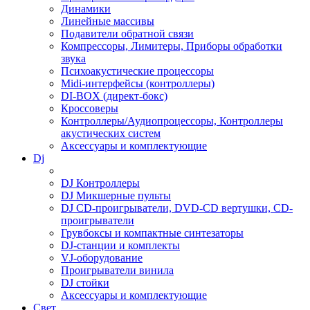
Динамики
Линейные массивы
Подавители обратной связи
Компрессоры, Лимитеры, Приборы обработки
звука
Психоакустические процессоры
Midi-интерфейсы (контроллеры)
DI-BOX (директ-бокс)
Кроссоверы
Контроллеры/Аудиопроцессоры, Контроллеры
акустических систем
Аксессуары и комплектующие
Dj
DJ Контроллеры
DJ Микшерные пульты
DJ CD-проигрыватели, DVD-CD вертушки, CD-
проигрыватели
Грувбоксы и компактные синтезаторы
DJ-станции и комплекты
VJ-оборудование
Проигрыватели винила
DJ стойки
Аксессуары и комплектующие
Свет