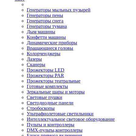
Генераторы мыльных пузырей
Генераторы пены
Генераторы снега
Генераторы тумана
Дым машины
Конфетти машины
Динамические приборы
Вращающиеся головы
Колорченджеры
Лазеры
Сканеры
Прожекторы LED
Прожекторы PAR
Прожекторы театральные
Готовые комплекты
Зеркальные шары и моторы
Световые пушки
Светодиодные панели
Стробоскопы
Ультрафиолетовые светильники
Интеллектуальное световое оборудование
Пульты и контроллеры
DMX-пульты,контроллеры
Блоки прямого включения