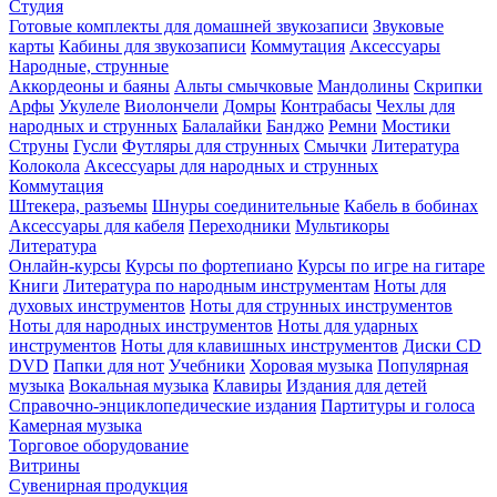
Студия
Готовые комплекты для домашней звукозаписи
Звуковые
карты
Кабины для звукозаписи
Коммутация
Аксессуары
Народные, струнные
Аккордеоны и баяны
Альты смычковые
Мандолины
Скрипки
Арфы
Укулеле
Виолончели
Домры
Контрабасы
Чехлы для
народных и струнных
Балалайки
Банджо
Ремни
Мостики
Струны
Гусли
Футляры для струнных
Смычки
Литература
Колокола
Аксессуары для народных и струнных
Коммутация
Штекера, разъемы
Шнуры соединительные
Кабель в бобинах
Аксессуары для кабеля
Переходники
Мультикоры
Литература
Онлайн-курсы
Курсы по фортепиано
Курсы по игре на гитаре
Книги
Литература по народным инструментам
Ноты для
духовых инструментов
Ноты для струнных инструментов
Ноты для народных инструментов
Ноты для ударных
инструментов
Ноты для клавишных инструментов
Диски CD
DVD
Папки для нот
Учебники
Хоровая музыка
Популярная
музыка
Вокальная музыка
Клавиры
Издания для детей
Справочно-энциклопедические издания
Партитуры и голоса
Камерная музыка
Торговое оборудование
Витрины
Сувенирная продукция