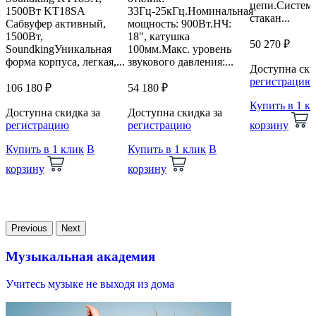
цепи.Система
1500Вт KT18SA
33Гц-25кГц.Номинальная
стакан...
Сабвуфер активный,
мощность: 900Вт.НЧ:
1500Вт,
18", катушка
50 270 ₽
SoundkingУникальная
100мм.Макс. уровень
форма корпуса, легкая,...
звукового давления:...
Доступна ски
регистрацию
106 180 ₽
54 180 ₽
Купить в 1 к
Доступна скидка за
Доступна скидка за
регистрацию
регистрацию
корзину
Купить в 1 клик
В
Купить в 1 клик
В
корзину
корзину
Previous
Next
Музыкальная академия
Учитесь музыке не выходя из дома
В
и