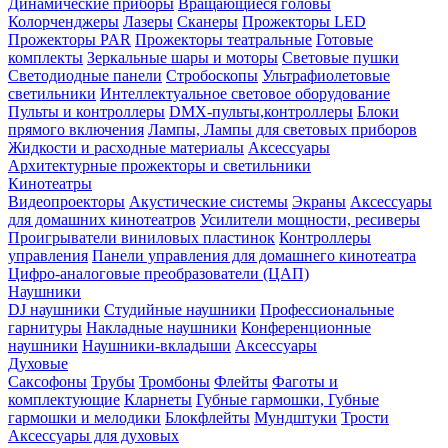
Динамические приборы
Вращающиеся головы
Колорченджеры
Лазеры
Сканеры
Прожекторы LED
Прожекторы PAR
Прожекторы театральные
Готовые
комплекты
Зеркальные шары и моторы
Световые пушки
Светодиодные панели
Стробоскопы
Ультрафиолетовые
светильники
Интеллектуальное световое оборудование
Пульты и контроллеры
DMX-пульты,контроллеры
Блоки
прямого включения
Лампы, Лампы для световых приборов
Жидкости и расходные материалы
Аксессуары
Архитектурные прожекторы и светильники
Кинотеатры
Видеопроекторы
Акустические системы
Экраны
Аксессуары
для домашних кинотеатров
Усилители мощности, ресиверы
Проигрыватели виниловых пластинок
Контроллеры
управления
Панели управления для домашнего кинотеатра
Цифро-аналоговые преобразователи (ЦАП)
Наушники
DJ наушники
Студийные наушники
Профессиональные
гарнитуры
Накладные наушники
Конференционные
наушники
Наушники-вкладыши
Аксессуары
Духовые
Саксофоны
Трубы
Тромбоны
Флейты
Фаготы и
комплектующие
Кларнеты
Губные гармошки, Губные
гармошки и мелодики
Блокфлейты
Мундштуки
Трости
Аксессуары для духовых