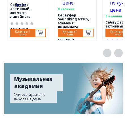
Сабвуфер
активный,
В наличии
элемент
Сабвуфер
линейного
В наличии
Soundking G110S,
массива,
Сабвуфер
элемент
Soundking G210SA
активный, 
линейного
121 840 ₽
Port Audio
массива
Купить в 1
Купить в 1
Купить в 1
TDSSUB215
клик
клик
клик
66 510 ₽
124 660 ₽
Музыкальная
академия
Учитесь музыке не
выходя из дома