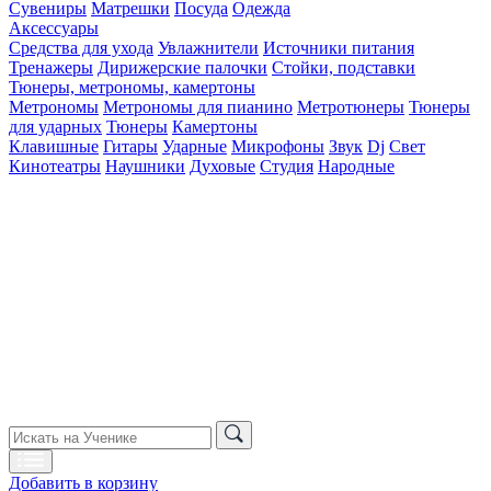
Сувениры
Матрешки
Посуда
Одежда
Аксессуары
Средства для ухода
Увлажнители
Источники питания
Тренажеры
Дирижерские палочки
Стойки, подставки
Тюнеры, метрономы, камертоны
Метрономы
Метрономы для пианино
Метротюнеры
Тюнеры
для ударных
Тюнеры
Камертоны
Клавишные
Гитары
Ударные
Микрофоны
Звук
Dj
Свет
Кинотеатры
Наушники
Духовые
Студия
Народные
Добавить в корзину