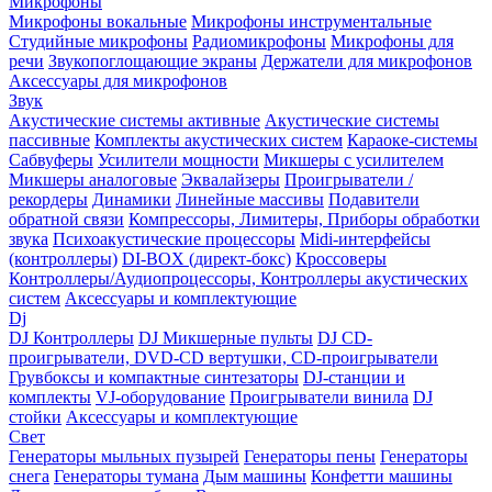
Микрофоны
Микрофоны вокальные
Микрофоны инструментальные
Студийные микрофоны
Радиомикрофоны
Микрофоны для
речи
Звукопоглощающие экраны
Держатели для микрофонов
Аксессуары для микрофонов
Звук
Акустические системы активные
Акустические системы
пассивные
Комплекты акустических систем
Караоке-системы
Сабвуферы
Усилители мощности
Микшеры с усилителем
Микшеры аналоговые
Эквалайзеры
Проигрыватели /
рекордеры
Динамики
Линейные массивы
Подавители
обратной связи
Компрессоры, Лимитеры, Приборы обработки
звука
Психоакустические процессоры
Midi-интерфейсы
(контроллеры)
DI-BOX (директ-бокс)
Кроссоверы
Контроллеры/Аудиопроцессоры, Контроллеры акустических
систем
Аксессуары и комплектующие
Dj
DJ Контроллеры
DJ Микшерные пульты
DJ CD-
проигрыватели, DVD-CD вертушки, CD-проигрыватели
Грувбоксы и компактные синтезаторы
DJ-станции и
комплекты
VJ-оборудование
Проигрыватели винила
DJ
стойки
Аксессуары и комплектующие
Свет
Генераторы мыльных пузырей
Генераторы пены
Генераторы
снега
Генераторы тумана
Дым машины
Конфетти машины