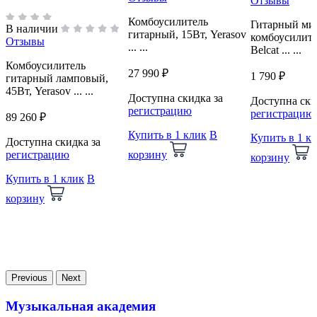
Отзывы
Комбоусилитель
Гитарный ми
В наличии
гитарный, 15Вт, Yerasov
комбоусилите
Отзывы
... ...
Belcat ... ...
Комбоусилитель
27 990 ₽
1 790 ₽
гитарный ламповый,
45Вт, Yerasov ... ...
Доступна скидка за
Доступна ски
регистрацию
регистрацию
89 260 ₽
Купить в 1 клик
В
Купить в 1 к
Доступна скидка за
регистрацию
корзину
корзину
Купить в 1 клик
В
корзину
Previous
Next
Музыкальная академия