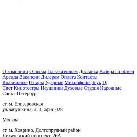
О компании
Отзывы
Госзаказчикам
Доставка
Возврат и обмен
Аренда
Вакансии
Дилерам
Оплата
Контакты
Клавишные
Гитары
Ударные
Микрофоны
Звук
Dj
Свет
Кинотеатры
Наушники
Духовые
Студия
Народные
Санкт-Петербург
ст. м. Елизаровская
ул.Бабушкина, д. 3, офис 028
Москва
ст. м. Ховрино, Долгопрудный район
Лихачевский проспект, 26А