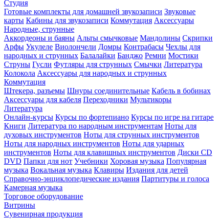
Студия
Готовые комплекты для домашней звукозаписи
Звуковые
карты
Кабины для звукозаписи
Коммутация
Аксессуары
Народные, струнные
Аккордеоны и баяны
Альты смычковые
Мандолины
Скрипки
Арфы
Укулеле
Виолончели
Домры
Контрабасы
Чехлы для
народных и струнных
Балалайки
Банджо
Ремни
Мостики
Струны
Гусли
Футляры для струнных
Смычки
Литература
Колокола
Аксессуары для народных и струнных
Коммутация
Штекера, разъемы
Шнуры соединительные
Кабель в бобинах
Аксессуары для кабеля
Переходники
Мультикоры
Литература
Онлайн-курсы
Курсы по фортепиано
Курсы по игре на гитаре
Книги
Литература по народным инструментам
Ноты для
духовых инструментов
Ноты для струнных инструментов
Ноты для народных инструментов
Ноты для ударных
инструментов
Ноты для клавишных инструментов
Диски CD
DVD
Папки для нот
Учебники
Хоровая музыка
Популярная
музыка
Вокальная музыка
Клавиры
Издания для детей
Справочно-энциклопедические издания
Партитуры и голоса
Камерная музыка
Торговое оборудование
Витрины
Сувенирная продукция