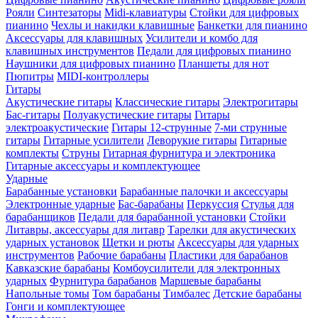
Рояли
Синтезаторы
Midi-клавиатуры
Стойки для цифровых
пианино
Чехлы и накидки клавишные
Банкетки для пианино
Аксессуары для клавишных
Усилители и комбо для
клавишных инструментов
Педали для цифровых пианино
Наушники для цифровых пианино
Планшеты для нот
Пюпитры
MIDI-контроллеры
Гитары
Акустические гитары
Классические гитары
Электрогитары
Бас-гитары
Полуакустические гитары
Гитары
электроакустические
Гитары 12-струнные
7-ми струнные
гитары
Гитарные усилители
Леворукие гитары
Гитарные
комплекты
Струны
Гитарная фурнитура и электроника
Гитарные аксессуары и комплектующее
Ударные
Барабанные установки
Барабанные палочки и аксессуары
Электронные ударные
Бас-барабаны
Перкуссия
Стулья для
барабанщиков
Педали для барабанной установки
Стойки
Литавры, аксессуары для литавр
Тарелки для акустических
ударных установок
Щетки и рюты
Аксессуары для ударных
инструментов
Рабочие барабаны
Пластики для барабанов
Кавказские барабаны
Комбоусилители для электронных
ударных
Фурнитура барабанов
Маршевые барабаны
Напольные томы
Том барабаны
Тимбалес
Детские барабаны
Гонги и комплектующее