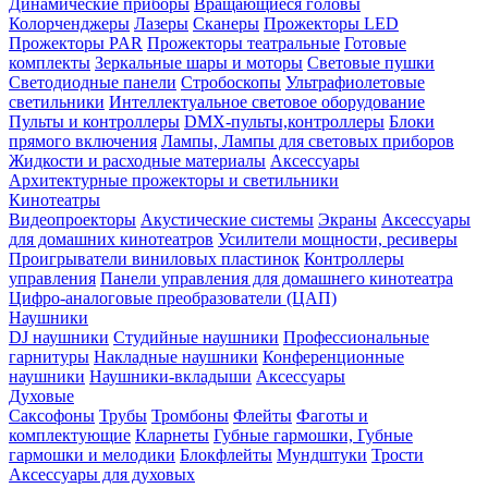
Динамические приборы
Вращающиеся головы
Колорченджеры
Лазеры
Сканеры
Прожекторы LED
Прожекторы PAR
Прожекторы театральные
Готовые
комплекты
Зеркальные шары и моторы
Световые пушки
Светодиодные панели
Стробоскопы
Ультрафиолетовые
светильники
Интеллектуальное световое оборудование
Пульты и контроллеры
DMX-пульты,контроллеры
Блоки
прямого включения
Лампы, Лампы для световых приборов
Жидкости и расходные материалы
Аксессуары
Архитектурные прожекторы и светильники
Кинотеатры
Видеопроекторы
Акустические системы
Экраны
Аксессуары
для домашних кинотеатров
Усилители мощности, ресиверы
Проигрыватели виниловых пластинок
Контроллеры
управления
Панели управления для домашнего кинотеатра
Цифро-аналоговые преобразователи (ЦАП)
Наушники
DJ наушники
Студийные наушники
Профессиональные
гарнитуры
Накладные наушники
Конференционные
наушники
Наушники-вкладыши
Аксессуары
Духовые
Саксофоны
Трубы
Тромбоны
Флейты
Фаготы и
комплектующие
Кларнеты
Губные гармошки, Губные
гармошки и мелодики
Блокфлейты
Мундштуки
Трости
Аксессуары для духовых