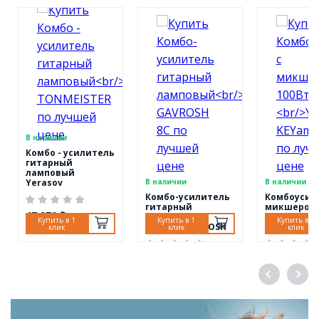
В наличии
Комбо - усилитель
гитарный
ламповый
Yerasov
В наличии
В наличии
TONMEISTER
Комбо-усилитель
Комбоусил
гитарный
микшером, 
47 970 ₽
ламповый
Yerasov KE
Купить в 1
Купить в 1
Купить в 1
Yerasov GAVROSH
клик
клик
клик
8C
35 410 ₽
46 730 ₽