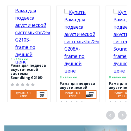
В наличии
Рама для подвеса
акустической
системы
Soundking G210S-
В наличии
В наличии
frame
Рама для подвеса
Рама для п
акустической
акустичес
23 760 ₽
системы
системы
Купить в 1
Купить в 1
Купить в 1
Soundking G208A-
G210A/G210
клик
клик
клик
frame
Soundking
G210A-fram
28 590 ₽
31 780 ₽