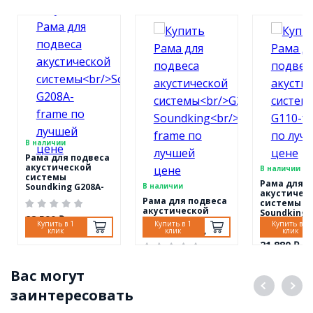
В наличии
Рама для подвеса
акустической
В наличии
системы
Рама для п
Soundking G208A-
В наличии
акустичес
frame
Рама для подвеса
системы
акустической
Soundking 
28 590 ₽
системы
frame
Купить в 1
Купить в 1
Купить в 1
G210A/G210SA,
клик
клик
клик
Soundking
21 880 ₽
G210A-frame
31 780 ₽
Вас могут
заинтересовать