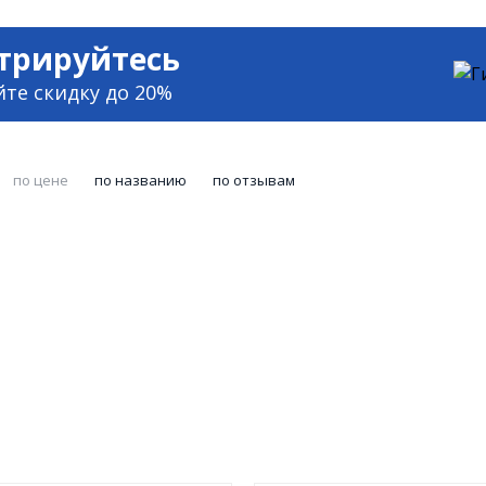
трируйтесь
йте скидку до 20%
по цене
по названию
по отзывам