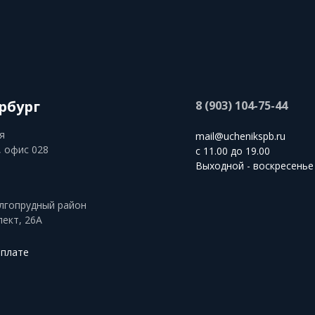
рбург
8 (903) 104-75-44
я
mail@uchenikspb.ru
, офис 028
с 11.00 до 19.00
Выходной - воскресенье
олгопрудный район
пект, 26А
оплате