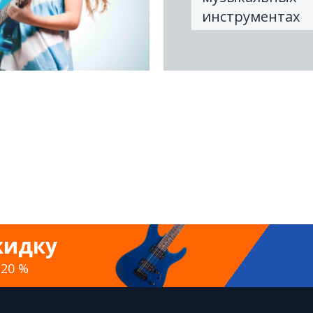
инструментах
кидку
 20 %