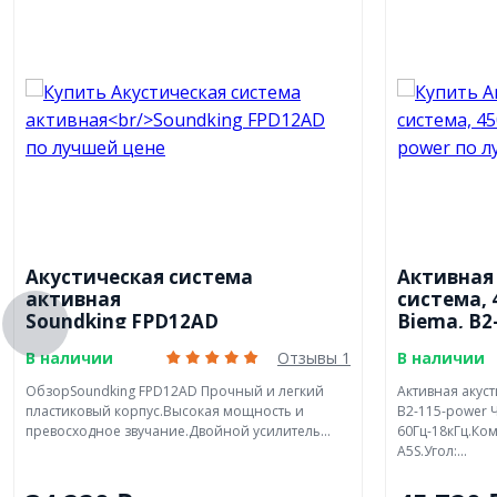
Акустическая система
Активная
активная
система, 
Soundking FPD12AD
Biema, B2
В наличии
Отзывы 1
В наличии
ОбзорSoundking FPD12AD Прочный и легкий
Активная акуст
пластиковый корпус.Высокая мощность и
B2-115-power 
превосходное звучание.Двойной усилитель...
60Гц-18кГц.Ко
A5S.Угол:...