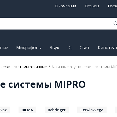
О компании
Отзывы
Госз
рные
Микрофоны
Звук
Dj
Свет
Кинотеа
ические системы активные
Активные акустические системы MI
е системы MIPRO
lvox
BIEMA
Behringer
Cerwin-Vega