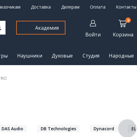
аказчикам
Доставка
Дилерам
Оплата
Контакты
0
Академия
Войти
Корзина
тры
Наушники
Духовые
Студия
Народные
PRO
DAS Audio
DB Technologies
Dynacord
EL