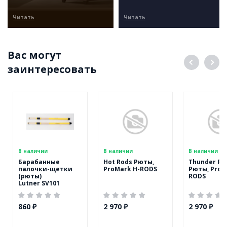
Читать
Читать
Вас могут
заинтересовать
В наличии
В наличии
В наличии
Барабанные
Hot Rods Рюты,
Thunder Ro
палочки-щетки
ProMark H-RODS
Рюты, ProM
(рюты)
RODS
Lutner SV101
860 ₽
2 970 ₽
2 970 ₽