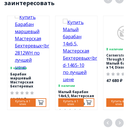
заинтересовать
В наличии
Cornerston
Through Bl
Малый бара
x 14, Dixon
В наличии
PDSCST654
Барабан
маршевый
47 680 ₽
Мастерская
Бехтеревых
В наличии
MBB-2812WH
Малый барабан
14х6,5, Мастерская
19 830 ₽
Бехтеревых
Купить в 1
Купить в 1
Купить в 1
MBd-d-1465-10
клик
клик
клик
39 960 ₽