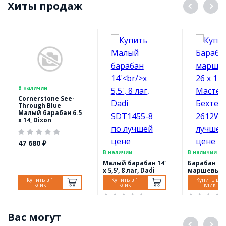
Хиты продаж
В наличии
Cornerstone See-
Through Blue
Малый барабан 6.5
x 14, Dixon
PDSCST654ACB
47 680 ₽
В наличии
В наличии
Малый барабан 14'
Барабан
x 5,5', 8 лаг, Dadi
маршевый 2
SDT1455-8
Мастерска
Купить в 1
Купить в 1
Купить в 1
Бехтеревы
клик
клик
клик
MBB-2612W
7 350 ₽
19 490 ₽
Вас могут