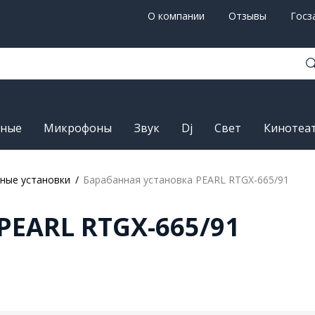
О компании
Отзывы
Госз
рные
Микрофоны
Звук
Dj
Свет
Кинотеа
ные установки
Барабанная установка PEARL RTGX-665/91
PEARL RTGX-665/91