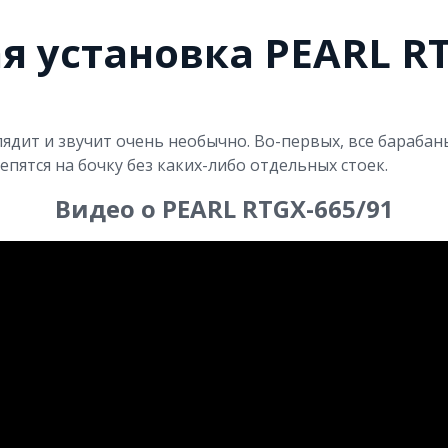
 установка PEARL RT
ядит и звучит очень необычно. Во-первых, все барабаны
епятся на бочку без каких-либо отдельных стоек.
Видео о PEARL RTGX-665/91