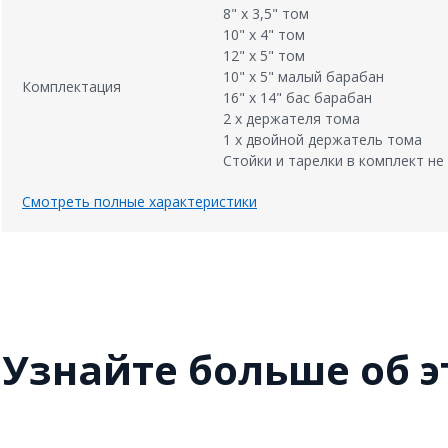
8" х 3,5" том
10" х 4" том
12" х 5" том
10" х 5" малый барабан
Комплектация
16" х 14" бас барабан
2 х держателя тома
1 х двойной держатель тома
Стойки и тарелки в комплект не
Смотреть полные характеристики
Узнайте больше об 