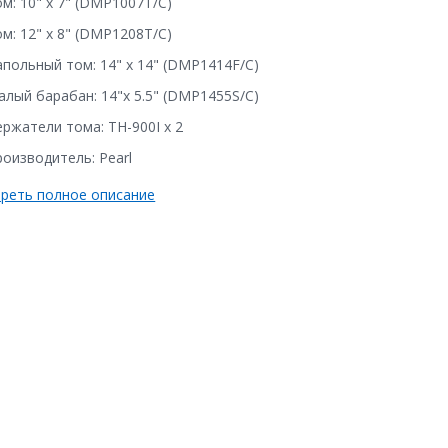
м: 10" x 7" (DMP1007T/C)
м: 12" x 8" (DMP1208T/C)
апольный том: 14" x 14" (DMP1414F/C)
алый барабан: 14"x 5.5" (DMP1455S/C)
ржатели тома: TH-900I x 2
оизводитель: Pearl
реть полное описание