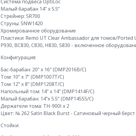
Система подвеса OptiLoc
Малый барабан 14" x 5.5"
Стрейнер: SR700
Струны: SNW1420
Хромированное оборудование
Пластики: Remo UT Clear Ambassador для томов/Ported 
P930, BC830, C830, H830, S830 - включенное оборудован
Конфигурация:
Бас-барабан: 20" x 16" (DMP2016B/C)
Том: 10" x 7" (DMP1007T/C)
Том: 12" x 8" (DMP1208T/C)
Напольный том: 14" x 14" (DMP1414F/C)
Малый барабан: 14"x 5.5" (DMP1455S/C)
Держатели тома: TH-900I x 2
Цвет: № 262 Satin Black Burst - Сатиновый черный берст
Стойки: