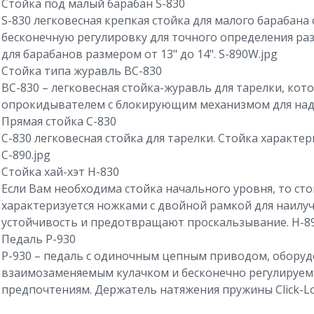
Стойка под малый барабан S-830
S-830 легковесная крепкая стойка для малого барабана
бесконечную регулировку для точного определения ра
для барабанов размером от 13" до 14". S-890W.jpg
Стойка типа журавль BC-830
BC-830 – легковесная стойка-журавль для тарелки, кот
опрокидывателем с блокирующим механизмом для наде
Прямая стойка C-830
C-830 легковесная стойка для тарелки. Стойка характер
C-890.jpg
Стойка хай-хэт Н-830
Если Вам необходима стойка начального уровня, то сто
характеризуется ножками с двойной рамкой для наилу
устойчивость и предотвращают проскальзывание. H-89
Педаль P-930
P-930 – педаль с одиночным цепным приводом, оборуд
взаимозаменяемым кулачком и бесконечно регулируем
предпочтениям. Держатель натяжения пружины Click-L