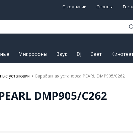
О компании
Отзывы
Госз
рные
Микрофоны
Звук
Dj
Свет
Кинотеа
ные установки
Барабанная установка PEARL DMP905/C262
PEARL DMP905/C262