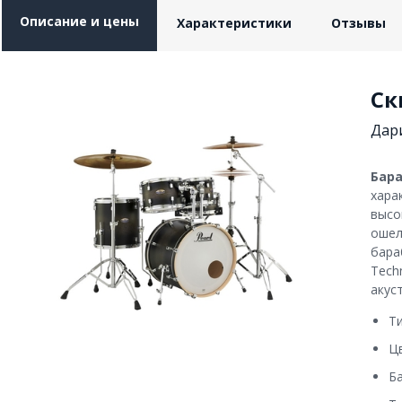
Описание и цены
Характеристики
Отзывы
Ск
Дари
Бара
хара
высо
ошел
бара
Tech
акус
Т
Цв
Ба