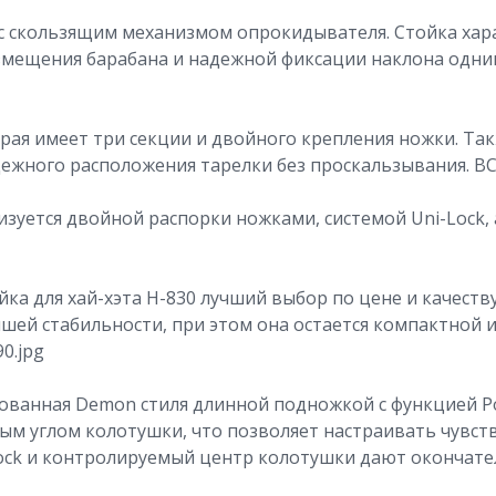
 с скользящим механизмом опрокидывателя. Стойка хара
змещения барабана и надежной фиксации наклона одни
орая имеет три секции и двойного крепления ножки. Так
жного расположения тарелки без проскальзывания. BC-
изуется двойной распорки ножками, системой Uni-Lock, 
йка для хай-хэта Н-830 лучший выбор по цене и качеств
чшей стабильности, при этом она остается компактной
0.jpg
ованная Demon стиля длинной подножкой с функцией Pow
ым углом колотушки, что позволяет настраивать чувст
ock и контролируемый центр колотушки дают окончате