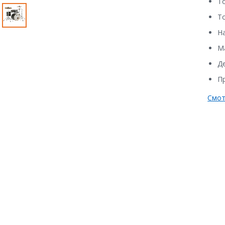
То
То
Н
М
Де
Пр
Смот