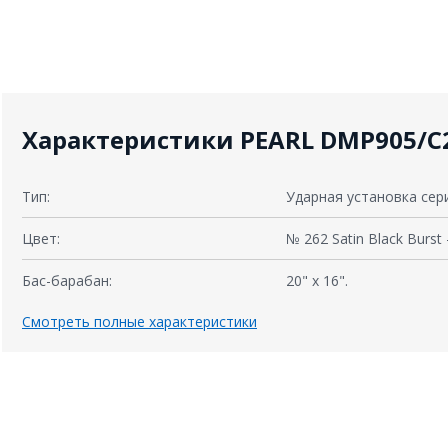
Характеристики PEARL DMP905/C
Тип:
Ударная установка сер
Цвет:
№ 262 Satin Black Burs
Бас-барабан:
20" x 16".
Смотреть полные характеристики