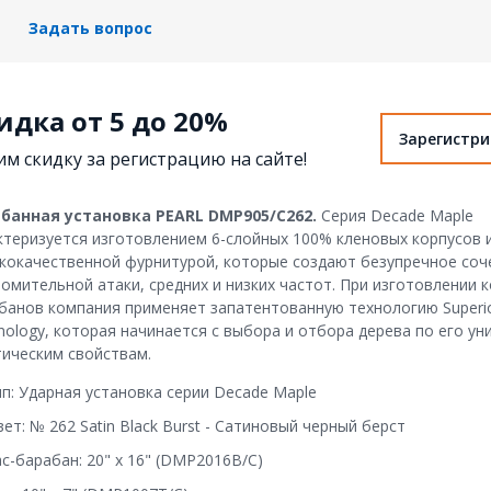
Задать вопрос
идка от 5 до 20%
Зарегистр
м скидку за регистрацию на сайте!
банная установка PEARL DMP905/C262.
Серия Decade Maple
ктеризуется изготовлением 6-слойных 100% кленовых корпусов 
кокачественной фурнитурой, которые создают безупречное соч
омительной атаки, средних и низких частот. При изготовлении 
банов компания применяет запатентованную технологию Superior
nology, которая начинается с выбора и отбора дерева по его у
тическим свойствам.
ип: Ударная установка серии Decade Maple
ет: № 262 Satin Black Burst - Сатиновый черный берст
с-барабан: 20" x 16" (DMP2016B/C)