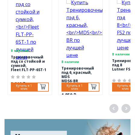
В наличии
В наличии
Тренировочный
Тренирово
пэд со стойкой и
В наличии
пэд 8
сумкой,
Тренировочный
Lutner FS2
Fleet FLT-PP-6ST-1
пэд 6, красный,
MDS
MDS6-BR
3 210 ₽
Купить в 1
Купить в 1
Купить в 1
1 720 ₽
клик
клик
клик
1 850 ₽