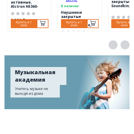
закрытые,
активные,
Soundking E
Alctron HE360-
В наличии
Alctron
Наушники
закрытые
3 580 ₽
активные,
Купить в 1
Купить в 1
Купить в 1
4 710 ₽
беспроводные,
клик
клик
клик
Alctron HE820S
7 120 ₽
Музыкальная
академия
Учитесь музыке не
выходя из дома