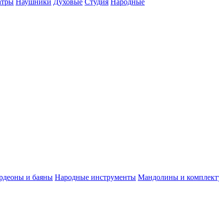
атры
Наушники
Духовые
Студия
Народные
рдеоны и баяны
Народные инструменты
Мандолины и комплек