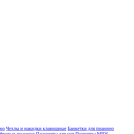
но
Чехлы и накидки клавишные
Банкетки для пианино
ифровых пианино
Планшеты для нот
Пюпитры
MIDI-