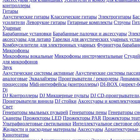
контроллеры
Гитары
Акустические гитары
Классические гитары
Электрогитары
Бас
усилители
Леворукие гитары
Гитарные комплекты
Струны
Гит
Ударные
Барабанные установки
Барабанные палочки и аксессуары
Элек
аксессуары для литавр
Тарелки для акустических ударных уста
Комбоусилители для электронных ударных
Фурнитура барабан
Микрофоны
Микрофоны вокальные
Микрофоны инструментальные
Студи
для микрофонов
Звук
Акустические системы активные
Акустические системы пасси
аналоговые
Эквалайзеры
Проигрыватели / рекордеры
Динамик
процессоры
Midi-интерфейсы (контроллеры)
DI-BOX (директ-б
Dj
DJ Контроллеры
DJ Микшерные пульты
DJ CD-проигрыватели
Проигрыватели винила
DJ стойки
Аксессуары и комплектующ
Свет
Генераторы мыльных пузырей
Генераторы пены
Генераторы сн
Сканеры
Прожекторы LED
Прожекторы PAR
Прожекторы теа
Ультрафиолетовые светильники
Интеллектуальное световое об
Жидкости и расходные материалы
Аксессуары
Архитектурные 
Кинотеатры