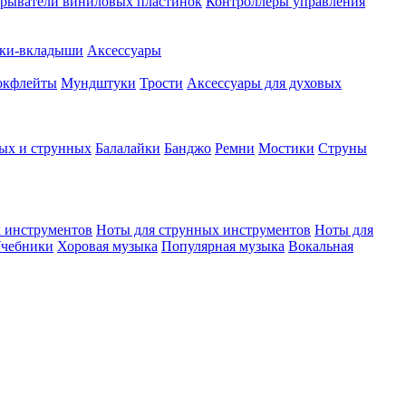
рыватели виниловых пластинок
Контроллеры управления
ки-вкладыши
Аксессуары
окфлейты
Мундштуки
Трости
Аксессуары для духовых
ых и струнных
Балалайки
Банджо
Ремни
Мостики
Струны
 инструментов
Ноты для струнных инструментов
Ноты для
чебники
Хоровая музыка
Популярная музыка
Вокальная