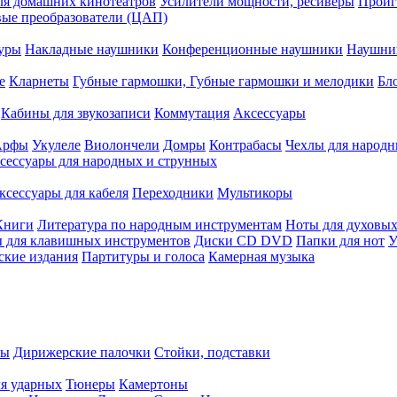
ля домашних кинотеатров
Усилители мощности, ресиверы
Проиг
ые преобразователи (ЦАП)
уры
Накладные наушники
Конференционные наушники
Наушни
е
Кларнеты
Губные гармошки, Губные гармошки и мелодики
Бл
Кабины для звукозаписи
Коммутация
Аксессуары
Арфы
Укулеле
Виолончели
Домры
Контрабасы
Чехлы для народн
сессуары для народных и струнных
ксессуары для кабеля
Переходники
Мультикоры
Книги
Литература по народным инструментам
Ноты для духовых
 для клавишных инструментов
Диски CD DVD
Папки для нот
У
ские издания
Партитуры и голоса
Камерная музыка
ры
Дирижерские палочки
Стойки, подставки
я ударных
Тюнеры
Камертоны