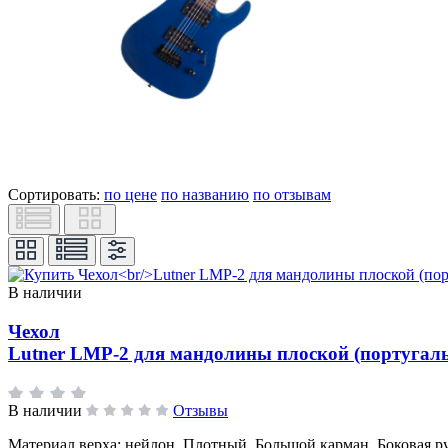
Сортировать:
по цене
по названию
по отзывам
В наличии
Чехол
Lutner LMP-2 для мандолины плоской (португал
В наличии
Отзывы
Материал верха: нейлон. Плотный. Большой карман. Боковая ру