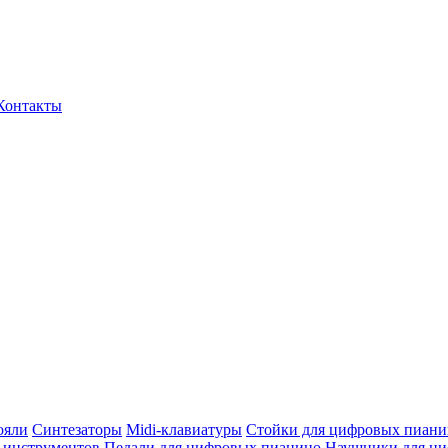
Контакты
ояли
Синтезаторы
Midi-клавиатуры
Стойки для цифровых пиани
 инструментов
Педали для цифровых пианино
Наушники для ц