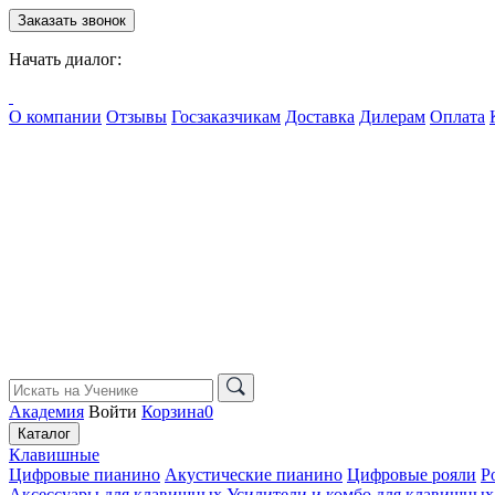
Заказать звонок
Начать диалог:
О компании
Отзывы
Госзаказчикам
Доставка
Дилерам
Оплата
Академия
Войти
Корзина
0
Каталог
Клавишные
Цифровые пианино
Акустические пианино
Цифровые рояли
Р
Аксессуары для клавишных
Усилители и комбо для клавишных