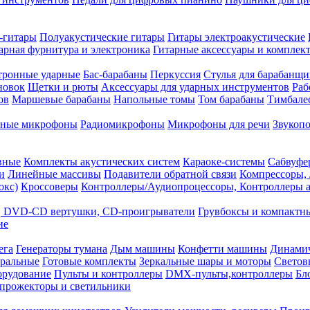
-гитары
Полуакустические гитары
Гитары электроакустические
арная фурнитура и электроника
Гитарные аксессуары и компле
тронные ударные
Бас-барабаны
Перкуссия
Стулья для барабанщи
новок
Щетки и рюты
Аксессуары для ударных инструментов
Раб
ов
Маршевые барабаны
Напольные томы
Том барабаны
Тимбале
йные микрофоны
Радиомикрофоны
Микрофоны для речи
Звукоп
вные
Комплекты акустических систем
Караоке-системы
Сабвуфе
и
Линейные массивы
Подавители обратной связи
Компрессоры, 
окс)
Кроссоверы
Контроллеры/Аудиопроцессоры, Контроллеры а
, DVD-CD вертушки, CD-проигрыватели
Грувбоксы и компактн
ие
ега
Генераторы тумана
Дым машины
Конфетти машины
Динами
тральные
Готовые комплекты
Зеркальные шары и моторы
Светов
орудование
Пульты и контроллеры
DMX-пульты,контроллеры
Бл
прожекторы и светильники