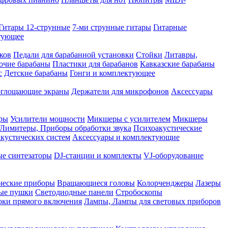
Гитары 12-струнные
7-ми струнные гитары
Гитарные
ктующее
ков
Педали для барабанной установки
Стойки
Литавры,
очие барабаны
Пластики для барабанов
Кавказские барабаны
с
Детские барабаны
Гонги и комплектующее
оглощающие экраны
Держатели для микрофонов
Аксессуары
ры
Усилители мощности
Микшеры с усилителем
Микшеры
Лимитеры, Приборы обработки звука
Психоакустические
кустических систем
Аксессуары и комплектующие
ые синтезаторы
DJ-станции и комплекты
VJ-оборудование
ческие приборы
Вращающиеся головы
Колорченджеры
Лазеры
ые пушки
Светодиодные панели
Стробоскопы
оки прямого включения
Лампы, Лампы для световых приборов