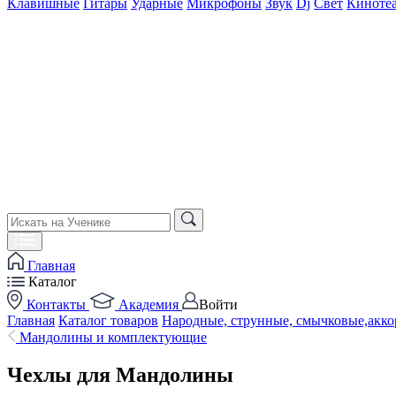
Клавишные
Гитары
Ударные
Микрофоны
Звук
Dj
Свет
Киноте
Главная
Каталог
Контакты
Академия
Войти
Главная
Каталог товаров
Народные, струнные, смычковые,акко
Мандолины и комплектующие
Чехлы для Мандолины