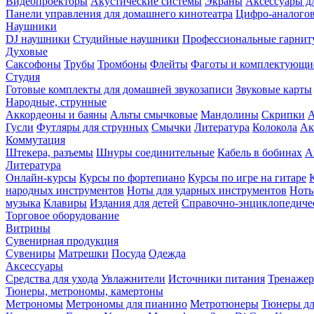
Видеопроекторы
Акустические системы
Экраны
Аксессуары д
Панели управления для домашнего кинотеатра
Цифро-аналогов
Наушники
DJ наушники
Студийные наушники
Профессиональные гарнит
Духовые
Саксофоны
Трубы
Тромбоны
Флейты
Фаготы и комплектующи
Студия
Готовые комплекты для домашней звукозаписи
Звуковые карты
Народные, струнные
Аккордеоны и баяны
Альты смычковые
Мандолины
Скрипки
Гусли
Футляры для струнных
Смычки
Литература
Колокола
Ак
Коммутация
Штекера, разъемы
Шнуры соединительные
Кабель в бобинах
А
Литература
Онлайн-курсы
Курсы по фортепиано
Курсы по игре на гитаре
народных инструментов
Ноты для ударных инструментов
Ноты
музыка
Клавиры
Издания для детей
Справочно-энциклопедиче
Торговое оборудование
Витрины
Сувенирная продукция
Сувениры
Матрешки
Посуда
Одежда
Аксессуары
Средства для ухода
Увлажнители
Источники питания
Тренаже
Тюнеры, метрономы, камертоны
Метрономы
Метрономы для пианино
Метротюнеры
Тюнеры дл