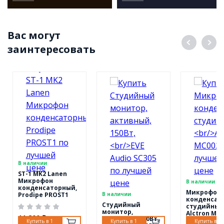
Вас могут
заинтересовать
В наличии
ST-1 MK2 Lanen
Микрофон
В наличии
конденсаторный,
Микрофон
Prodipe PROST1
В наличии
конденсат
Студийный
студийный
монитор,
Alctron MC
11 800 ₽
активный, 150Вт,
Купить в 1
Купить в 1
Купить в 1