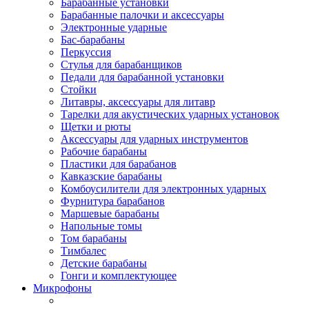
Барабанные установки
Барабанные палочки и аксессуары
Электронные ударные
Бас-барабаны
Перкуссия
Стулья для барабанщиков
Педали для барабанной установки
Стойки
Литавры, аксессуары для литавр
Тарелки для акустических ударных установок
Щетки и рюты
Аксессуары для ударных инструментов
Рабочие барабаны
Пластики для барабанов
Кавказские барабаны
Комбоусилители для электронных ударных
Фурнитура барабанов
Маршевые барабаны
Напольные томы
Том барабаны
Тимбалес
Детские барабаны
Гонги и комплектующее
Микрофоны