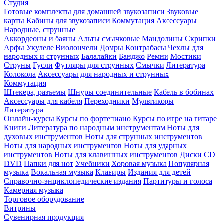
Студия
Готовые комплекты для домашней звукозаписи
Звуковые
карты
Кабины для звукозаписи
Коммутация
Аксессуары
Народные, струнные
Аккордеоны и баяны
Альты смычковые
Мандолины
Скрипки
Арфы
Укулеле
Виолончели
Домры
Контрабасы
Чехлы для
народных и струнных
Балалайки
Банджо
Ремни
Мостики
Струны
Гусли
Футляры для струнных
Смычки
Литература
Колокола
Аксессуары для народных и струнных
Коммутация
Штекера, разъемы
Шнуры соединительные
Кабель в бобинах
Аксессуары для кабеля
Переходники
Мультикоры
Литература
Онлайн-курсы
Курсы по фортепиано
Курсы по игре на гитаре
Книги
Литература по народным инструментам
Ноты для
духовых инструментов
Ноты для струнных инструментов
Ноты для народных инструментов
Ноты для ударных
инструментов
Ноты для клавишных инструментов
Диски CD
DVD
Папки для нот
Учебники
Хоровая музыка
Популярная
музыка
Вокальная музыка
Клавиры
Издания для детей
Справочно-энциклопедические издания
Партитуры и голоса
Камерная музыка
Торговое оборудование
Витрины
Сувенирная продукция