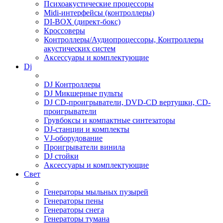
Психоакустические процессоры
Midi-интерфейсы (контроллеры)
DI-BOX (директ-бокс)
Кроссоверы
Контроллеры/Аудиопроцессоры, Контроллеры
акустических систем
Аксессуары и комплектующие
Dj
DJ Контроллеры
DJ Микшерные пульты
DJ CD-проигрыватели, DVD-CD вертушки, CD-
проигрыватели
Грувбоксы и компактные синтезаторы
DJ-станции и комплекты
VJ-оборудование
Проигрыватели винила
DJ стойки
Аксессуары и комплектующие
Свет
Генераторы мыльных пузырей
Генераторы пены
Генераторы снега
Генераторы тумана