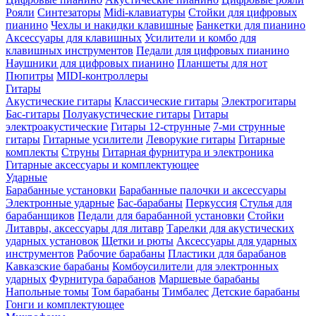
Рояли
Синтезаторы
Midi-клавиатуры
Стойки для цифровых
пианино
Чехлы и накидки клавишные
Банкетки для пианино
Аксессуары для клавишных
Усилители и комбо для
клавишных инструментов
Педали для цифровых пианино
Наушники для цифровых пианино
Планшеты для нот
Пюпитры
MIDI-контроллеры
Гитары
Акустические гитары
Классические гитары
Электрогитары
Бас-гитары
Полуакустические гитары
Гитары
электроакустические
Гитары 12-струнные
7-ми струнные
гитары
Гитарные усилители
Леворукие гитары
Гитарные
комплекты
Струны
Гитарная фурнитура и электроника
Гитарные аксессуары и комплектующее
Ударные
Барабанные установки
Барабанные палочки и аксессуары
Электронные ударные
Бас-барабаны
Перкуссия
Стулья для
барабанщиков
Педали для барабанной установки
Стойки
Литавры, аксессуары для литавр
Тарелки для акустических
ударных установок
Щетки и рюты
Аксессуары для ударных
инструментов
Рабочие барабаны
Пластики для барабанов
Кавказские барабаны
Комбоусилители для электронных
ударных
Фурнитура барабанов
Маршевые барабаны
Напольные томы
Том барабаны
Тимбалес
Детские барабаны
Гонги и комплектующее