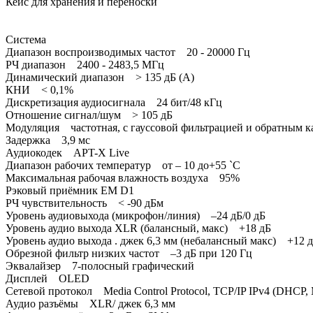
Кейс для хранения и переноски
Система
Диапазон воспроизводимых частот 20 - 20000 Гц
РЧ диапазон 2400 - 2483,5 МГц
Динамический диапазон > 135 дБ (A)
КНИ < 0,1%
Дискретизация аудиосигнала 24 бит/48 кГц
Отношение сигнал/шум > 105 дБ
Модуляция частотная, с гауссовой фильтрацией и обратным 
Задержка 3,9 мс
Аудиокодек APT-X Live
Диапазон рабочих температур от – 10 до+55 `C
Максимальная рабочая влажность воздуха 95%
Рэковый приёмник EM D1
РЧ чувствительность < -90 дБм
Уровень аудиовыхода (микрофон/линия) –24 дБ/0 дБ
Уровень аудио выхода XLR (балансный, макс) +18 дБ
Уровень аудио выхода . джек 6,3 мм (небалансный макс) +12 
Обрезной фильтр низких частот –3 дБ при 120 Гц
Эквалайзер 7-полосный графический
Дисплей OLED
Сетевой протокол Media Control Protocol, TCP/IP IPv4 (DHCP, 
Аудио разъёмы XLR/ джек 6,3 мм