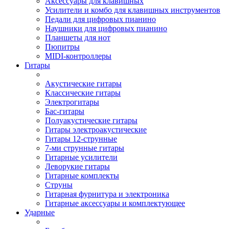
Аксессуары для клавишных
Усилители и комбо для клавишных инструментов
Педали для цифровых пианино
Наушники для цифровых пианино
Планшеты для нот
Пюпитры
MIDI-контроллеры
Гитары
Акустические гитары
Классические гитары
Электрогитары
Бас-гитары
Полуакустические гитары
Гитары электроакустические
Гитары 12-струнные
7-ми струнные гитары
Гитарные усилители
Леворукие гитары
Гитарные комплекты
Струны
Гитарная фурнитура и электроника
Гитарные аксессуары и комплектующее
Ударные