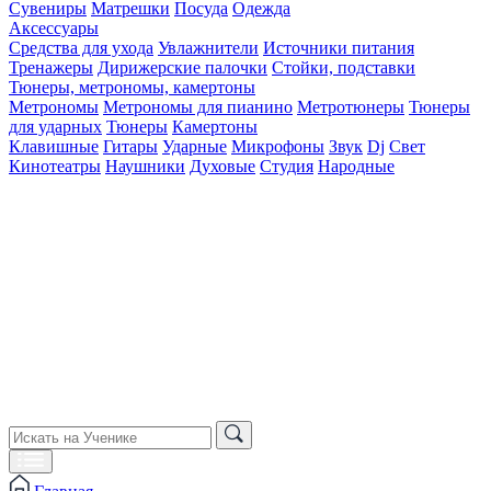
Сувениры
Матрешки
Посуда
Одежда
Аксессуары
Средства для ухода
Увлажнители
Источники питания
Тренажеры
Дирижерские палочки
Стойки, подставки
Тюнеры, метрономы, камертоны
Метрономы
Метрономы для пианино
Метротюнеры
Тюнеры
для ударных
Тюнеры
Камертоны
Клавишные
Гитары
Ударные
Микрофоны
Звук
Dj
Свет
Кинотеатры
Наушники
Духовые
Студия
Народные