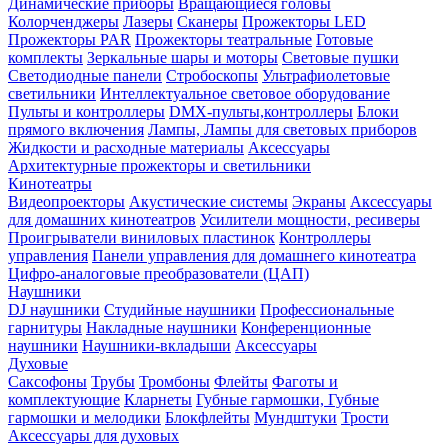
Динамические приборы
Вращающиеся головы
Колорченджеры
Лазеры
Сканеры
Прожекторы LED
Прожекторы PAR
Прожекторы театральные
Готовые
комплекты
Зеркальные шары и моторы
Световые пушки
Светодиодные панели
Стробоскопы
Ультрафиолетовые
светильники
Интеллектуальное световое оборудование
Пульты и контроллеры
DMX-пульты,контроллеры
Блоки
прямого включения
Лампы, Лампы для световых приборов
Жидкости и расходные материалы
Аксессуары
Архитектурные прожекторы и светильники
Кинотеатры
Видеопроекторы
Акустические системы
Экраны
Аксессуары
для домашних кинотеатров
Усилители мощности, ресиверы
Проигрыватели виниловых пластинок
Контроллеры
управления
Панели управления для домашнего кинотеатра
Цифро-аналоговые преобразователи (ЦАП)
Наушники
DJ наушники
Студийные наушники
Профессиональные
гарнитуры
Накладные наушники
Конференционные
наушники
Наушники-вкладыши
Аксессуары
Духовые
Саксофоны
Трубы
Тромбоны
Флейты
Фаготы и
комплектующие
Кларнеты
Губные гармошки, Губные
гармошки и мелодики
Блокфлейты
Мундштуки
Трости
Аксессуары для духовых