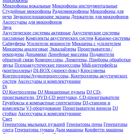
Микрофоны
Микрофоны вокальные
Микрофоны инструментальные
Студийные микрофоны
Радиомикрофоны
Микрофоны для
речи
Звукопоглощающие экраны
Держатели для микрофонов
Аксессуары для микрофонов
Звук
Акустические системы активные
Акустические системы
пассивные
Комплекты акустических систем
Караоке-системы
Сабвуферы
Усилители мощности
Микшеры с усилителем
Микшеры аналоговые
Эквалайзеры
Проигрыватели /
рекордеры
Динамики
Линейные массивы
Подавители
обратной связи
Компрессоры, Лимитеры, Приборы обработки
звука
Психоакустические процессоры
Midi-интерфейсы
(контроллеры)
DI-BOX (директ-бокс)
Кроссоверы
Контроллеры/Аудиопроцессоры, Контроллеры акустических
систем
Аксессуары и комплектующие
Dj
DJ Контроллеры
DJ Микшерные пульты
DJ CD-
проигрыватели, DVD-CD вертушки, CD-проигрыватели
Грувбоксы и компактные синтезаторы
DJ-станции и
комплекты
VJ-оборудование
Проигрыватели винила
DJ
стойки
Аксессуары и комплектующие
Свет
Генераторы мыльных пузырей
Генераторы пены
Генераторы
снега
Генераторы тумана
Дым машины
Конфетти машины