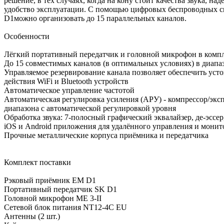
решение, в тех случаях, когда на кону стоит качества звука, на
удобство эксплуатации. С помощью цифровых беспроводных сист
D1можно организовать до 15 параллельных каналов.
Особенности
Лёгкий портативный передатчик и головной микрофон в компл
До 15 совместимых каналов (в оптимальных условиях) в диапаз
Управляемое резервирование канала позволяет обеспечить усто
действия WiFi и Bluetooth устройств
Автоматическое управление частотой
Автоматическая регулировка усиления (АРУ) - компрессор/экс
диапазона с автоматической регулировкой уровня
Обработка звука: 7-полосный графический эквалайзер, де-эссер
iOS и Android приложения для удалённого управления и мони
Прочные металлические корпуса приёмника и передатчика
Комплект поставки
Рэковый приёмник EM D1
Портативный передатчик SK D1
Головной микрофон ME 3-II
Сетевой блок питания NT12-4C EU
Антенны (2 шт.)