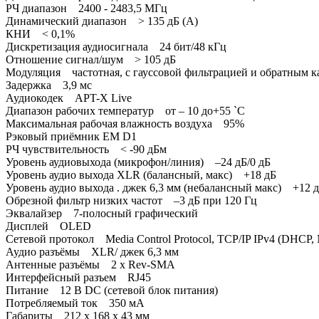
РЧ диапазон 2400 - 2483,5 МГц
Динамический диапазон > 135 дБ (A)
КНИ < 0,1%
Дискретизация аудиосигнала 24 бит/48 кГц
Отношение сигнал/шум > 105 дБ
Модуляция частотная, с гауссовой фильтрацией и обратным 
Задержка 3,9 мс
Аудиокодек APT-X Live
Диапазон рабочих температур от – 10 до+55 `C
Максимальная рабочая влажность воздуха 95%
Рэковый приёмник EM D1
РЧ чувствительность < -90 дБм
Уровень аудиовыхода (микрофон/линия) –24 дБ/0 дБ
Уровень аудио выхода XLR (балансный, макс) +18 дБ
Уровень аудио выхода . джек 6,3 мм (небалансный макс) +12 
Обрезной фильтр низких частот –3 дБ при 120 Гц
Эквалайзер 7-полосный графический
Дисплей OLED
Сетевой протокол Media Control Protocol, TCP/IP IPv4 (DHCP, 
Аудио разъёмы XLR/ джек 6,3 мм
Антенные разъёмы 2 x Rev-SMA
Интерфейсный разъем RJ45
Питание 12 В DC (сетевой блок питания)
Потребляемый ток 350 мА
Габариты 212 х 168 х 43 мм