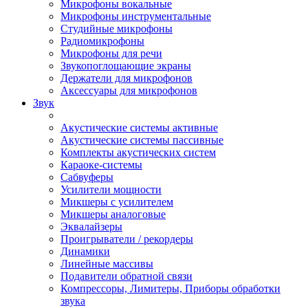
Микрофоны вокальные
Микрофоны инструментальные
Студийные микрофоны
Радиомикрофоны
Микрофоны для речи
Звукопоглощающие экраны
Держатели для микрофонов
Аксессуары для микрофонов
Звук
Акустические системы активные
Акустические системы пассивные
Комплекты акустических систем
Караоке-системы
Сабвуферы
Усилители мощности
Микшеры с усилителем
Микшеры аналоговые
Эквалайзеры
Проигрыватели / рекордеры
Динамики
Линейные массивы
Подавители обратной связи
Компрессоры, Лимитеры, Приборы обработки
звука