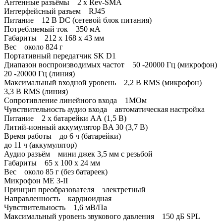
Антенные разъёмы 2 x Rev-SMA
Интерфейсный разъем RJ45
Питание 12 В DC (сетевой блок питания)
Потребляемый ток 350 мА
Габариты 212 х 168 х 43 мм
Вес около 824 г
Портативный передатчик SK D1
Диапазон воспроизводимых частот 50 -20000 Гц (микрофон)
20 -20000 Гц (линия)
Максимальный входной уровень 2,2 В RMS (микрофон)
3,3 В RMS (линия)
Сопротивление линейного входа 1МОм
Чувствительность аудио входа автоматическая настройка
Питание 2 х батарейки АА (1,5 В)
Литий-ионный аккумулятор BA 30 (3,7 В)
Время работы до 6 ч (батарейки)
до 11 ч (аккумулятор)
Аудио разъём мини джек 3,5 мм с резьбой
Габариты 65 х 100 х 24 мм
Вес около 85 г (без батареек)
Микрофон ME 3-II
Принцип преобразователя электретный
Направленность кардиоидная
Чувствительность 1,6 мВ/Па
Максимальный уровень звукового давления 150 дБ SPL