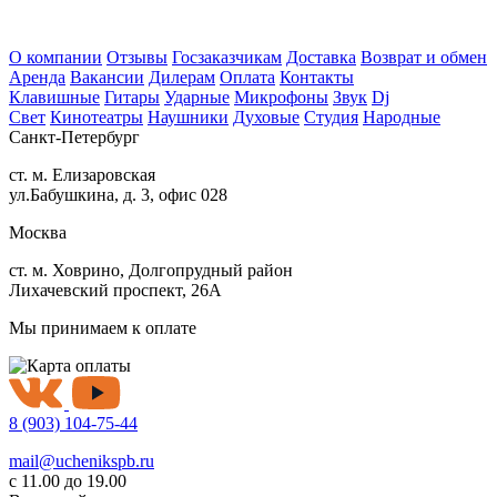
О компании
Отзывы
Госзаказчикам
Доставка
Возврат и обмен
Аренда
Вакансии
Дилерам
Оплата
Контакты
Клавишные
Гитары
Ударные
Микрофоны
Звук
Dj
Свет
Кинотеатры
Наушники
Духовые
Студия
Народные
Санкт-Петербург
ст. м. Елизаровская
ул.Бабушкина, д. 3, офис 028
Москва
ст. м. Ховрино, Долгопрудный район
Лихачевский проспект, 26А
Мы принимаем к оплате
8 (903) 104-75-44
mail@uchenikspb.ru
с 11.00 до 19.00