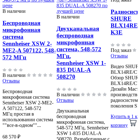
В наличии
Радиосист
В наличии
SHURE
Беспроводная
BLX14RE
Двухканальная
микрофонная
K3E
беспроводная
система
микрофонная
Sennheiser XSW 2-
система, 548-572
ME2-A 507122, 548-
Под заказ
МГц,
Отзывы
572 МГц
Sennheiser XSW 1-
Видео SHUR
835 DUAL-A
BLX14RE/CV
В наличии
508270
Обзор SHUR
Отзывы
BLX14RE/CV
Дизайн Маст
Беспроводная
В наличии
производства
микрофонная система
Отзывы
радиосистем 
Sennheiser XSW 2-ME2-
поколения S
A 507122, 548-572
Двухканальная
МГц простая в
беспроводная
Купить в 1 к
использовании система
микрофонная система,
""все-в-одном""...
корзину
548-572 МГц, Sennheiser
XSW 1-835 DUAL-A
68 570 ₽
508270. Разработанные с