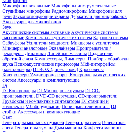
Микрофоны
Микрофоны вокальные
Микрофоны инструментальные
Студийные микрофоны
Радиомикрофоны
Микрофоны для
речи
Звукопоглощающие экраны
Держатели для микрофонов
Аксессуары для микрофонов
Звук
Акустические системы активные
Акустические системы
пассивные
Комплекты акустических систем
Караоке-системы
Сабвуферы
Усилители мощности
Микшеры с усилителем
Микшеры аналоговые
Эквалайзеры
Проигрыватели /
рекордеры
Динамики
Линейные массивы
Подавители
обратной связи
Компрессоры, Лимитеры, Приборы обработки
звука
Психоакустические процессоры
Midi-интерфейсы
(контроллеры)
DI-BOX (директ-бокс)
Кроссоверы
Контроллеры/Аудиопроцессоры, Контроллеры акустических
систем
Аксессуары и комплектующие
Dj
DJ Контроллеры
DJ Микшерные пульты
DJ CD-
проигрыватели, DVD-CD вертушки, CD-проигрыватели
Грувбоксы и компактные синтезаторы
DJ-станции и
комплекты
VJ-оборудование
Проигрыватели винила
DJ
стойки
Аксессуары и комплектующие
Свет
Генераторы мыльных пузырей
Генераторы пены
Генераторы
снега
Генераторы тумана
Дым машины
Конфетти машины