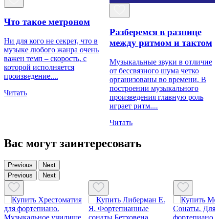
Что такое метроном
к
Разберемся в разнице
р
Ни для кого не секрет, что в
между ритмом и тактом
н
музыке любого жанра очень
в
важен темп – скорость, с
Музыкальные звуки в отличие
М
которой исполняется
от бессвязного шума четко
произведение....
организованы во времени. В
Ч
построении музыкального
Читать
произведения главную роль
играет ритм....
Читать
Вас могут заинтересовать
Previous
Next
Previous
Next