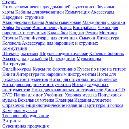
Студия
Готовые комплекты для домашней звукозаписи
Звуковые
карты
Кабины для звукозаписи
Коммутация
Аксессуары
Народные, струнные
Аккордеоны и баяны
Альты смычковые
Мандолины
Скрипки
Арфы
Укулеле
Виолончели
Домры
Контрабасы
Чехлы для
народных и струнных
Балалайки
Банджо
Ремни
Мостики
Струны
Гусли
Футляры для струнных
Смычки
Литература
Колокола
Аксессуары для народных и струнных
Коммутация
Штекера, разъемы
Шнуры соединительные
Кабель в бобинах
Аксессуары для кабеля
Переходники
Мультикоры
Литература
Онлайн-курсы
Курсы по фортепиано
Курсы по игре на гитаре
Книги
Литература по народным инструментам
Ноты для
духовых инструментов
Ноты для струнных инструментов
Ноты для народных инструментов
Ноты для ударных
инструментов
Ноты для клавишных инструментов
Диски CD
DVD
Папки для нот
Учебники
Хоровая музыка
Популярная
музыка
Вокальная музыка
Клавиры
Издания для детей
Справочно-энциклопедические издания
Партитуры и голоса
Камерная музыка
Торговое оборудование
Витрины
Сувенирная продукция