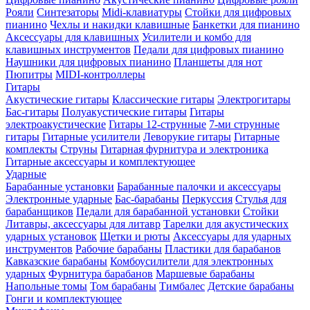
Рояли
Синтезаторы
Midi-клавиатуры
Стойки для цифровых
пианино
Чехлы и накидки клавишные
Банкетки для пианино
Аксессуары для клавишных
Усилители и комбо для
клавишных инструментов
Педали для цифровых пианино
Наушники для цифровых пианино
Планшеты для нот
Пюпитры
MIDI-контроллеры
Гитары
Акустические гитары
Классические гитары
Электрогитары
Бас-гитары
Полуакустические гитары
Гитары
электроакустические
Гитары 12-струнные
7-ми струнные
гитары
Гитарные усилители
Леворукие гитары
Гитарные
комплекты
Струны
Гитарная фурнитура и электроника
Гитарные аксессуары и комплектующее
Ударные
Барабанные установки
Барабанные палочки и аксессуары
Электронные ударные
Бас-барабаны
Перкуссия
Стулья для
барабанщиков
Педали для барабанной установки
Стойки
Литавры, аксессуары для литавр
Тарелки для акустических
ударных установок
Щетки и рюты
Аксессуары для ударных
инструментов
Рабочие барабаны
Пластики для барабанов
Кавказские барабаны
Комбоусилители для электронных
ударных
Фурнитура барабанов
Маршевые барабаны
Напольные томы
Том барабаны
Тимбалес
Детские барабаны
Гонги и комплектующее