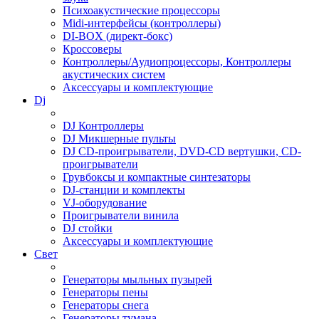
Психоакустические процессоры
Midi-интерфейсы (контроллеры)
DI-BOX (директ-бокс)
Кроссоверы
Контроллеры/Аудиопроцессоры, Контроллеры
акустических систем
Аксессуары и комплектующие
Dj
DJ Контроллеры
DJ Микшерные пульты
DJ CD-проигрыватели, DVD-CD вертушки, CD-
проигрыватели
Грувбоксы и компактные синтезаторы
DJ-станции и комплекты
VJ-оборудование
Проигрыватели винила
DJ стойки
Аксессуары и комплектующие
Свет
Генераторы мыльных пузырей
Генераторы пены
Генераторы снега
Генераторы тумана