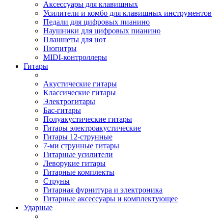
Аксессуары для клавишных
Усилители и комбо для клавишных инструментов
Педали для цифровых пианино
Наушники для цифровых пианино
Планшеты для нот
Пюпитры
MIDI-контроллеры
Гитары
Акустические гитары
Классические гитары
Электрогитары
Бас-гитары
Полуакустические гитары
Гитары электроакустические
Гитары 12-струнные
7-ми струнные гитары
Гитарные усилители
Леворукие гитары
Гитарные комплекты
Струны
Гитарная фурнитура и электроника
Гитарные аксессуары и комплектующее
Ударные