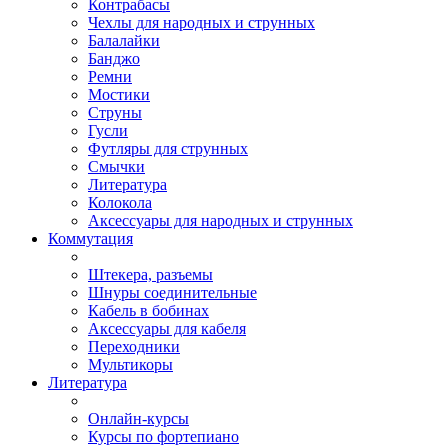
Контрабасы
Чехлы для народных и струнных
Балалайки
Банджо
Ремни
Мостики
Струны
Гусли
Футляры для струнных
Смычки
Литература
Колокола
Аксессуары для народных и струнных
Коммутация
Штекера, разъемы
Шнуры соединительные
Кабель в бобинах
Аксессуары для кабеля
Переходники
Мультикоры
Литература
Онлайн-курсы
Курсы по фортепиано