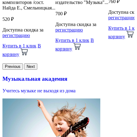
760 ₽
композиторов /сост.
издательство "Музыка"...
Найда Е., Смельницкая...
Доступна ски
700 ₽
регистрацию
520 ₽
Доступна скидка за
Купить в 1 к
Доступна скидка за
регистрацию
регистрацию
корзину
Купить в 1 клик
В
Купить в 1 клик
В
корзину
корзину
Previous
Next
Музыкальная академия
Учитесь музыке не выходя из дома
В
и