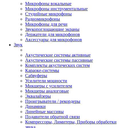
Микрофоны вокальные
Микрофоны инструментальные
Студийные микрофоны
Радиомикрофоны
Микрофоны для речи
Звукопоглощающие экраны
Держатели для микрофонов
Аксессуары для микрофонов
Звук
Акустические системы активные
Акустические системы пассивные
Комплекты акустических систем
Караоке-системы
Сабвуферы
Усилители мощности
Микшеры с усилителем
Микшеры аналоговые
Эквалайзеры
Проигрыватели / рекордеры
Динамики
Линейные массивы
Подавители обратной связи
Компрессоры, Лимитеры, Приборы обработки
звука