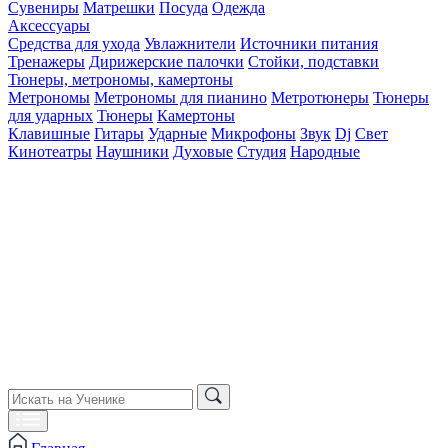
Сувениры
Матрешки
Посуда
Одежда
Аксессуары
Средства для ухода
Увлажнители
Источники питания
Тренажеры
Дирижерские палочки
Стойки, подставки
Тюнеры, метрономы, камертоны
Метрономы
Метрономы для пианино
Метротюнеры
Тюнеры
для ударных
Тюнеры
Камертоны
Клавишные
Гитары
Ударные
Микрофоны
Звук
Dj
Свет
Кинотеатры
Наушники
Духовые
Студия
Народные