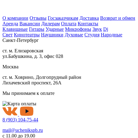
О компании
Отзывы
Госзаказчикам
Доставка
Возврат и обмен
Аренда
Вакансии
Дилерам
Оплата
Контакты
Клавишные
Гитары
Ударные
Микрофоны
Звук
Dj
Свет
Кинотеатры
Наушники
Духовые
Студия
Народные
Санкт-Петербург
ст. м. Елизаровская
ул.Бабушкина, д. 3, офис 028
Москва
ст. м. Ховрино, Долгопрудный район
Лихачевский проспект, 26А
Мы принимаем к оплате
8 (903) 104-75-44
mail@uchenikspb.ru
с 11.00 до 19.00