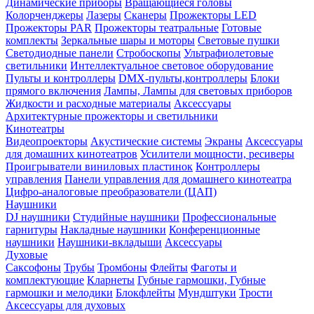
Динамические приборы
Вращающиеся головы
Колорченджеры
Лазеры
Сканеры
Прожекторы LED
Прожекторы PAR
Прожекторы театральные
Готовые
комплекты
Зеркальные шары и моторы
Световые пушки
Светодиодные панели
Стробоскопы
Ультрафиолетовые
светильники
Интеллектуальное световое оборудование
Пульты и контроллеры
DMX-пульты,контроллеры
Блоки
прямого включения
Лампы, Лампы для световых приборов
Жидкости и расходные материалы
Аксессуары
Архитектурные прожекторы и светильники
Кинотеатры
Видеопроекторы
Акустические системы
Экраны
Аксессуары
для домашних кинотеатров
Усилители мощности, ресиверы
Проигрыватели виниловых пластинок
Контроллеры
управления
Панели управления для домашнего кинотеатра
Цифро-аналоговые преобразователи (ЦАП)
Наушники
DJ наушники
Студийные наушники
Профессиональные
гарнитуры
Накладные наушники
Конференционные
наушники
Наушники-вкладыши
Аксессуары
Духовые
Саксофоны
Трубы
Тромбоны
Флейты
Фаготы и
комплектующие
Кларнеты
Губные гармошки, Губные
гармошки и мелодики
Блокфлейты
Мундштуки
Трости
Аксессуары для духовых