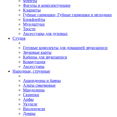
Флейты
Фаготы и комплектующие
Кларнеты
Губные гармошки, Губные гармошки и мелодики
Блокфлейты
Мундштуки
Трости
Аксессуары для духовых
Студия
Готовые комплекты для домашней звукозаписи
Звуковые карты
Кабины для звукозаписи
Коммутация
Аксессуары
Народные, струнные
Аккордеоны и баяны
Альты смычковые
Мандолины
Скрипки
Арфы
Укулеле
Виолончели
Домры