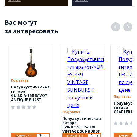
Вас могут
заинтересовать
Под заказ
Полуакустическая
гитара
GUILD A-150 SAVOY
Под заказ
ANTIQUE BURST
Полуакуст
гитара
CRAFTER FE
Под заказ
Полуакустическая
гитара
EPIPHONE ES-339
VINTAGE SUNBURST
Купить в 1
Купить в 1
Купить в 1