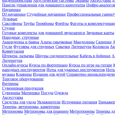
Видеопроекторы
Акустические системы
Экраны
Аксессуары д
Панели управления для домашнего кинотеатра
Цифро-аналогов
Наушники
DJ наушники
Студийные наушники
Профессиональные гарнит
Духовые
Саксофоны
Трубы
Тромбоны
Флейты
Фаготы и комплектующи
Студия
Готовые комплекты для домашней звукозаписи
Звуковые карты
Народные, струнные
Аккордеоны и баяны
Альты смычковые
Мандолины
Скрипки
Гусли
Футляры для струнных
Смычки
Литература
Колокола
Ак
Коммутация
Штекера, разъемы
Шнуры соединительные
Кабель в бобинах
А
Литература
Онлайн-курсы
Курсы по фортепиано
Курсы по игре на гитаре
народных инструментов
Ноты для ударных инструментов
Ноты
музыка
Клавиры
Издания для детей
Справочно-энциклопедиче
Торговое оборудование
Витрины
Сувенирная продукция
Сувениры
Матрешки
Посуда
Одежда
Аксессуары
Средства для ухода
Увлажнители
Источники питания
Тренаже
Тюнеры, метрономы, камертоны
Метрономы
Метрономы для пианино
Метротюнеры
Тюнеры дл