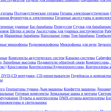
-гитары
Полуакустические гитары
Гитары электроакустические
арная фурнитура и электроника
Гитарные аксессуары и компле
тронные ударные
Бас-барабаны
Перкуссия
Стулья для барабанщи
новок
Щетки и рюты
Аксессуары для ударных инструментов
Раб
ов
Маршевые барабаны
Напольные томы
Том барабаны
Тимбале
йные микрофоны
Радиомикрофоны
Микрофоны для речи
Звукоп
вные
Комплекты акустических систем
Караоке-системы
Сабвуфе
и
Линейные массивы
Подавители обратной связи
Компрессоры, 
окс)
Кроссоверы
Контроллеры/Аудиопроцессоры, Контроллеры а
, DVD-CD вертушки, CD-проигрыватели
Грувбоксы и компактн
ие
ега
Генераторы тумана
Дым машины
Конфетти машины
Динами
тральные
Готовые комплекты
Зеркальные шары и моторы
Светов
орудование
Пульты и контроллеры
DMX-пульты,контроллеры
Бл
прожекторы и светильники