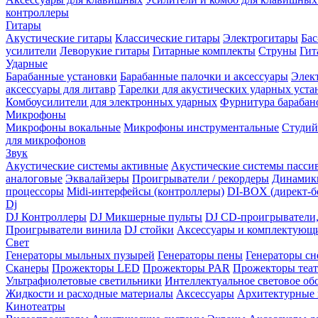
контроллеры
Гитары
Акустические гитары
Классические гитары
Электрогитары
Бас
усилители
Леворукие гитары
Гитарные комплекты
Струны
Гит
Ударные
Барабанные установки
Барабанные палочки и аксессуары
Элек
аксессуары для литавр
Тарелки для акустических ударных уста
Комбоусилители для электронных ударных
Фурнитура барабан
Микрофоны
Микрофоны вокальные
Микрофоны инструментальные
Студи
для микрофонов
Звук
Акустические системы активные
Акустические системы пасси
аналоговые
Эквалайзеры
Проигрыватели / рекордеры
Динамик
процессоры
Midi-интерфейсы (контроллеры)
DI-BOX (директ-б
Dj
DJ Контроллеры
DJ Микшерные пульты
DJ CD-проигрыватели
Проигрыватели винила
DJ стойки
Аксессуары и комплектующ
Свет
Генераторы мыльных пузырей
Генераторы пены
Генераторы сн
Сканеры
Прожекторы LED
Прожекторы PAR
Прожекторы теа
Ультрафиолетовые светильники
Интеллектуальное световое об
Жидкости и расходные материалы
Аксессуары
Архитектурные 
Кинотеатры