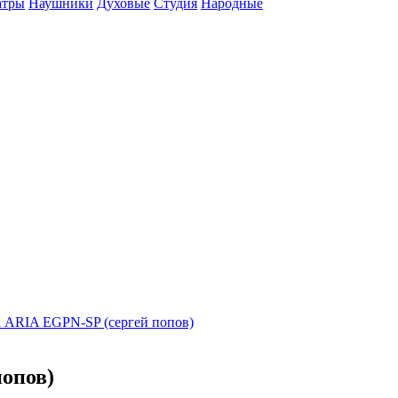
атры
Наушники
Духовые
Студия
Народные
а ARIA EGPN-SP (сергей попов)
опов)