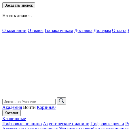
Заказать звонок
Начать диалог:
О компании
Отзывы
Госзаказчикам
Доставка
Дилерам
Оплата
Академия
Войти
Корзина
0
Каталог
Клавишные
Цифровые пианино
Акустические пианино
Цифровые рояли
Р
Аксессуары для клавишных
Усилители и комбо для клавишных