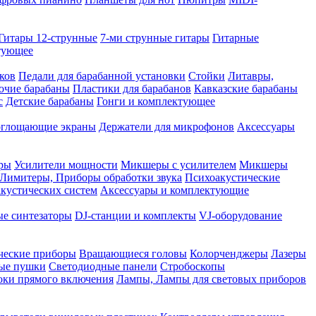
Гитары 12-струнные
7-ми струнные гитары
Гитарные
ктующее
ков
Педали для барабанной установки
Стойки
Литавры,
очие барабаны
Пластики для барабанов
Кавказские барабаны
с
Детские барабаны
Гонги и комплектующее
оглощающие экраны
Держатели для микрофонов
Аксессуары
ры
Усилители мощности
Микшеры с усилителем
Микшеры
Лимитеры, Приборы обработки звука
Психоакустические
кустических систем
Аксессуары и комплектующие
ые синтезаторы
DJ-станции и комплекты
VJ-оборудование
ческие приборы
Вращающиеся головы
Колорченджеры
Лазеры
ые пушки
Светодиодные панели
Стробоскопы
оки прямого включения
Лампы, Лампы для световых приборов