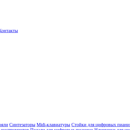
Контакты
ояли
Синтезаторы
Midi-клавиатуры
Стойки для цифровых пиани
 инструментов
Педали для цифровых пианино
Наушники для ц