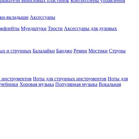
рыватели виниловых пластинок
Контроллеры управления
ки-вкладыши
Аксессуары
окфлейты
Мундштуки
Трости
Аксессуары для духовых
ых и струнных
Балалайки
Банджо
Ремни
Мостики
Струны
 инструментов
Ноты для струнных инструментов
Ноты для
чебники
Хоровая музыка
Популярная музыка
Вокальная