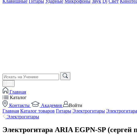
Клавишные
Гитары
Ударные
Микрофоны
Звук
Dj
Свет
Киноте
Главная
Каталог
Контакты
Академия
Войти
Главная
Каталог товаров
Гитары
Электрогитары
Электрогитар
Электрогитары
Электрогитара ARIA EGPN-SP (сергей п