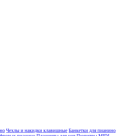
но
Чехлы и накидки клавишные
Банкетки для пианино
ифровых пианино
Планшеты для нот
Пюпитры
MIDI-