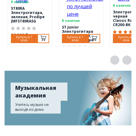
В наличии
В наличии
ST80RA
Электроги
Электрогитара,
черная
зеленая, Prodipe
Classic Roc
JMFST80RASG
В наличии
CR200-BK
ST Junior
Электрогитара
26 390 ₽
уменьшенная,
Купить в 1
Купить в 1
Купить в 1
33 840 ₽
черная, Prodipe
клик
клик
клик
JMFSTJUNIORBK
15 040 ₽
Музыкальная
академия
Учитесь музыке не
выходя из дома