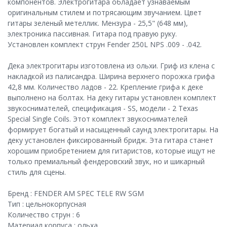
компонентов. Электрогитара обладает узнаваемым
оригинальным стилем и потрясающим звучанием. Цвет
гитары зеленый метеллик. Мензура - 25,5" (648 мм),
электроника пассивная. Гитара под правую руку.
Установлен комплект струн Fender 250L NPS .009 - .042.
Дека электрогитары изготовлена из ольхи. Гриф из клена с
накладкой из палисандра. Ширина верхнего порожка грифа
42,8 мм. Количество ладов - 22. Крепление грифа к деке
выполнено на болтах. На деку гитары установлен комплект
звукоснимателей, спецификация - SS, модели - 2 Texas
Special Single Coils. Этот комплект звукоснимателей
формирует богатый и насыщенный саунд электрогитары. На
деку установлен фиксированный бридж. Эта гитара станет
хорошим приобретением для гитаристов, которые ищут не
только премиальный фендеровский звук, но и шикарный
стиль для сцены.
Бренд : FENDER AM SPEC TELE RW SGM
Тип : цельнокорпусная
Количество струн : 6
Материал корпуса : ольха