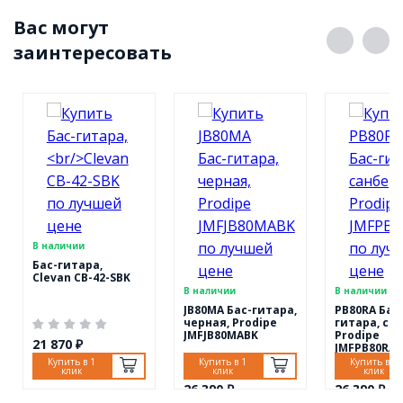
Вас могут
заинтересовать
В наличии
Бас-гитара,
Clevan CB-42-SBK
В наличии
В наличии
JB80MA Бас-гитара,
PB80RA Бас
черная, Prodipe
гитара, са
JMFJB80MABK
Prodipe
21 870 ₽
JMFPB80RAS
Купить в 1
Купить в 1
Купить в 1
клик
клик
клик
26 390 ₽
26 390 ₽