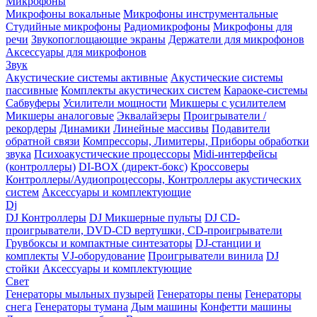
Микрофоны
Микрофоны вокальные
Микрофоны инструментальные
Студийные микрофоны
Радиомикрофоны
Микрофоны для
речи
Звукопоглощающие экраны
Держатели для микрофонов
Аксессуары для микрофонов
Звук
Акустические системы активные
Акустические системы
пассивные
Комплекты акустических систем
Караоке-системы
Сабвуферы
Усилители мощности
Микшеры с усилителем
Микшеры аналоговые
Эквалайзеры
Проигрыватели /
рекордеры
Динамики
Линейные массивы
Подавители
обратной связи
Компрессоры, Лимитеры, Приборы обработки
звука
Психоакустические процессоры
Midi-интерфейсы
(контроллеры)
DI-BOX (директ-бокс)
Кроссоверы
Контроллеры/Аудиопроцессоры, Контроллеры акустических
систем
Аксессуары и комплектующие
Dj
DJ Контроллеры
DJ Микшерные пульты
DJ CD-
проигрыватели, DVD-CD вертушки, CD-проигрыватели
Грувбоксы и компактные синтезаторы
DJ-станции и
комплекты
VJ-оборудование
Проигрыватели винила
DJ
стойки
Аксессуары и комплектующие
Свет
Генераторы мыльных пузырей
Генераторы пены
Генераторы
снега
Генераторы тумана
Дым машины
Конфетти машины