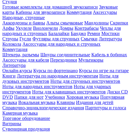
Студия
Готовые комплекты для домашней звукозаписи
Звуковые
карты
Кабины для звукозаписи
Коммутация
Аксессуары
Народные, струнные
Аккордеоны и баяны
Альты смычковые
Мандолины
Скрипки
Арфы
Укулеле
Виолончели
Домры
Контрабасы
Чехлы для
народных и струнных
Балалайки
Банджо
Ремни
Мостики
Струны
Гусли
Футляры для струнных
Смычки
Литература
Колокола
Аксессуары для народных и струнных
Коммутация
Штекера, разъемы
Шнуры соединительные
Кабель в бобинах
Аксессуары для кабеля
Переходники
Мультикоры
Литература
Онлайн-курсы
Курсы по фортепиано
Курсы по игре на гитаре
Книги
Литература по народным инструментам
Ноты для
духовых инструментов
Ноты для струнных инструментов
Ноты для народных инструментов
Ноты для ударных
инструментов
Ноты для клавишных инструментов
Диски CD
DVD
Папки для нот
Учебники
Хоровая музыка
Популярная
музыка
Вокальная музыка
Клавиры
Издания для детей
Справочно-энциклопедические издания
Партитуры и голоса
Камерная музыка
Торговое оборудование
Витрины
Сувенирная продукция