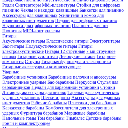
Рояли
Синтезаторы
Midi-клавиатуры
Стойки для цифровых
пианино
Чехлы и накидки клавишные
Банкетки для пианино
Аксессуары для клавишных
Усилители и комбо для
клавишных инструментов
Педали для цифровых пианино
Наушники для цифровых пианино
Планшеты для нот
Пюпитры
MIDI-контроллеры
Гитары
Акустические гитары
Классические гитары
Электрогитары
Бас-гитары
Полуакустические гитары
Гитары
электроакустические
Гитары 12-струнные
7-ми струнные
гитары
Гитарные усилители
Леворукие гитары
Гитарные
комплекты
Струны
Гитарная фурнитура и электроника
Гитарные аксессуары и комплектующее
Ударные
Барабанные установки
Барабанные палочки и аксессуары
Электронные ударные
Бас-барабаны
Перкуссия
Стулья для
барабанщиков
Педали для барабанной установки
Стойки
Литавры, аксессуары для литавр
Тарелки для акустических
ударных установок
Щетки и рюты
Аксессуары для ударных
инструментов
Рабочие барабаны
Пластики для барабанов
Кавказские барабаны
Комбоусилители для электронных
ударных
Фурнитура барабанов
Маршевые барабаны
Напольные томы
Том барабаны
Тимбалес
Детские барабаны
Гонги и комплектующее