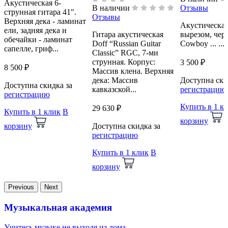
Акустическая 6-
Отзывы
В наличии
струнная гитара 41".
Отзывы
Верхняя дека - ламинат
Акустическая 
ели, задняя дека и
вырезом, чер
Гитара акустическая
обечайки - ламинат
Cowboy ... ...
Doff “Russian Guitar
сапелле, гриф...
Classic” RGC, 7-ми
струнная. Корпус:
3 500 ₽
8 500 ₽
Массив клена. Верхняя
Доступна ски
дека: Массив
Доступна скидка за
регистрацию
кавказской...
регистрацию
Купить в 1 к
29 630 ₽
Купить в 1 клик
В
корзину
корзину
Доступна скидка за
регистрацию
Купить в 1 клик
В
корзину
Previous
Next
Музыкальная академия
Учитесь музыке не выходя из дома
В