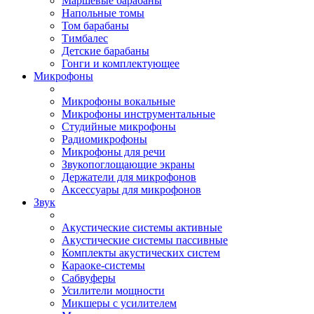
Маршевые барабаны
Напольные томы
Том барабаны
Тимбалес
Детские барабаны
Гонги и комплектующее
Микрофоны
Микрофоны вокальные
Микрофоны инструментальные
Студийные микрофоны
Радиомикрофоны
Микрофоны для речи
Звукопоглощающие экраны
Держатели для микрофонов
Аксессуары для микрофонов
Звук
Акустические системы активные
Акустические системы пассивные
Комплекты акустических систем
Караоке-системы
Сабвуферы
Усилители мощности
Микшеры с усилителем