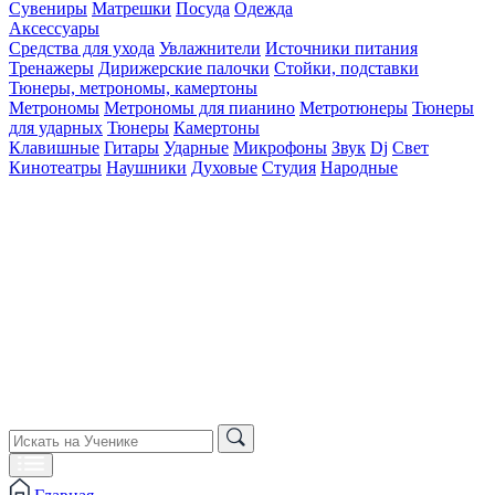
Сувениры
Матрешки
Посуда
Одежда
Аксессуары
Средства для ухода
Увлажнители
Источники питания
Тренажеры
Дирижерские палочки
Стойки, подставки
Тюнеры, метрономы, камертоны
Метрономы
Метрономы для пианино
Метротюнеры
Тюнеры
для ударных
Тюнеры
Камертоны
Клавишные
Гитары
Ударные
Микрофоны
Звук
Dj
Свет
Кинотеатры
Наушники
Духовые
Студия
Народные