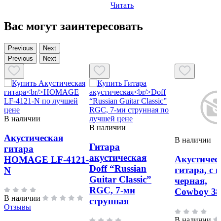
Читать
Вас могут заинтересовать
Previous
Next
Previous
Next
В наличии
В наличии
Акустическая
В наличии
Гитара
гитара
акустическая
Акустичес
HOMAGE LF-4121-
Doff “Russian
гитара, с 
N
Guitar Classic”
черная,
RGC, 7-ми
Cowboy 3
В наличии
струнная
Отзывы
В наличии