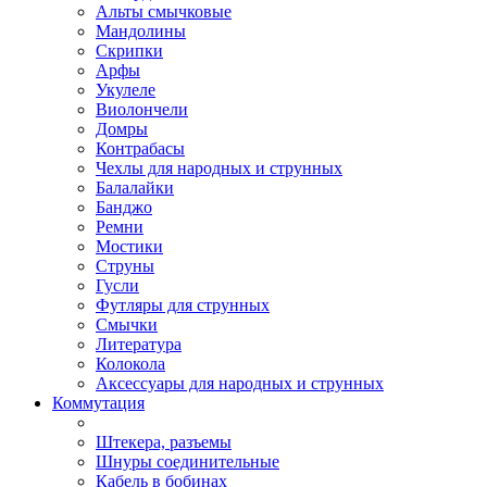
Альты смычковые
Мандолины
Скрипки
Арфы
Укулеле
Виолончели
Домры
Контрабасы
Чехлы для народных и струнных
Балалайки
Банджо
Ремни
Мостики
Струны
Гусли
Футляры для струнных
Смычки
Литература
Колокола
Аксессуары для народных и струнных
Коммутация
Штекера, разъемы
Шнуры соединительные
Кабель в бобинах