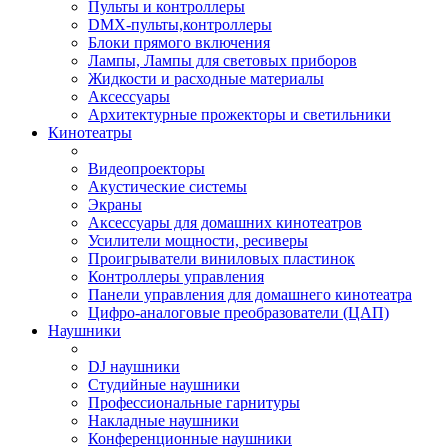
Пульты и контроллеры
DMX-пульты,контроллеры
Блоки прямого включения
Лампы, Лампы для световых приборов
Жидкости и расходные материалы
Аксессуары
Архитектурные прожекторы и светильники
Кинотеатры
Видеопроекторы
Акустические системы
Экраны
Аксессуары для домашних кинотеатров
Усилители мощности, ресиверы
Проигрыватели виниловых пластинок
Контроллеры управления
Панели управления для домашнего кинотеатра
Цифро-аналоговые преобразователи (ЦАП)
Наушники
DJ наушники
Студийные наушники
Профессиональные гарнитуры
Накладные наушники
Конференционные наушники