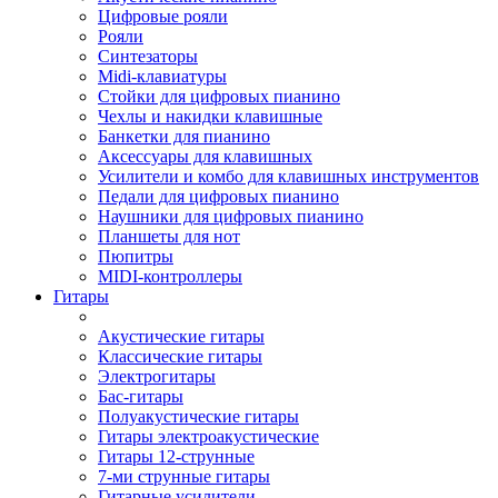
Цифровые рояли
Рояли
Синтезаторы
Midi-клавиатуры
Стойки для цифровых пианино
Чехлы и накидки клавишные
Банкетки для пианино
Аксессуары для клавишных
Усилители и комбо для клавишных инструментов
Педали для цифровых пианино
Наушники для цифровых пианино
Планшеты для нот
Пюпитры
MIDI-контроллеры
Гитары
Акустические гитары
Классические гитары
Электрогитары
Бас-гитары
Полуакустические гитары
Гитары электроакустические
Гитары 12-струнные
7-ми струнные гитары
Гитарные усилители