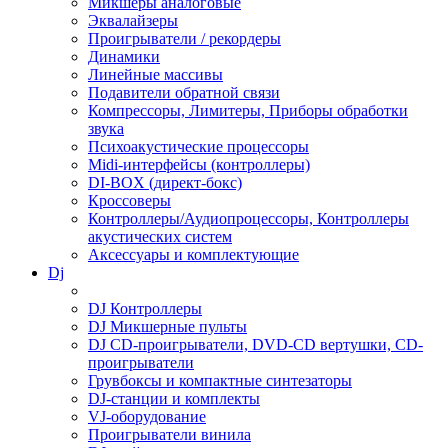
Микшеры аналоговые
Эквалайзеры
Проигрыватели / рекордеры
Динамики
Линейные массивы
Подавители обратной связи
Компрессоры, Лимитеры, Приборы обработки
звука
Психоакустические процессоры
Midi-интерфейсы (контроллеры)
DI-BOX (директ-бокс)
Кроссоверы
Контроллеры/Аудиопроцессоры, Контроллеры
акустических систем
Аксессуары и комплектующие
Dj
DJ Контроллеры
DJ Микшерные пульты
DJ CD-проигрыватели, DVD-CD вертушки, CD-
проигрыватели
Грувбоксы и компактные синтезаторы
DJ-станции и комплекты
VJ-оборудование
Проигрыватели винила