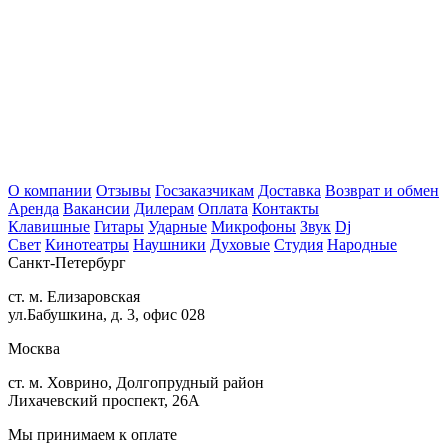
О компании
Отзывы
Госзаказчикам
Доставка
Возврат и обмен
Аренда
Вакансии
Дилерам
Оплата
Контакты
Клавишные
Гитары
Ударные
Микрофоны
Звук
Dj
Свет
Кинотеатры
Наушники
Духовые
Студия
Народные
Санкт-Петербург
ст. м. Елизаровская
ул.Бабушкина, д. 3, офис 028
Москва
ст. м. Ховрино, Долгопрудный район
Лихачевский проспект, 26А
Мы принимаем к оплате