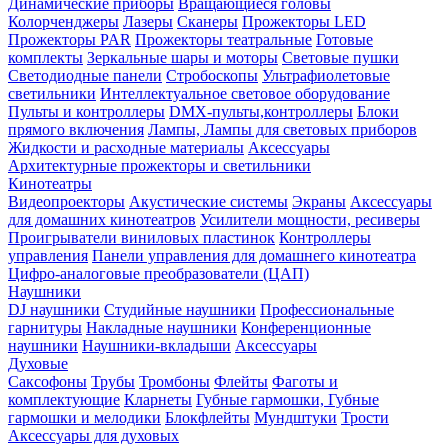
Динамические приборы
Вращающиеся головы
Колорченджеры
Лазеры
Сканеры
Прожекторы LED
Прожекторы PAR
Прожекторы театральные
Готовые
комплекты
Зеркальные шары и моторы
Световые пушки
Светодиодные панели
Стробоскопы
Ультрафиолетовые
светильники
Интеллектуальное световое оборудование
Пульты и контроллеры
DMX-пульты,контроллеры
Блоки
прямого включения
Лампы, Лампы для световых приборов
Жидкости и расходные материалы
Аксессуары
Архитектурные прожекторы и светильники
Кинотеатры
Видеопроекторы
Акустические системы
Экраны
Аксессуары
для домашних кинотеатров
Усилители мощности, ресиверы
Проигрыватели виниловых пластинок
Контроллеры
управления
Панели управления для домашнего кинотеатра
Цифро-аналоговые преобразователи (ЦАП)
Наушники
DJ наушники
Студийные наушники
Профессиональные
гарнитуры
Накладные наушники
Конференционные
наушники
Наушники-вкладыши
Аксессуары
Духовые
Саксофоны
Трубы
Тромбоны
Флейты
Фаготы и
комплектующие
Кларнеты
Губные гармошки, Губные
гармошки и мелодики
Блокфлейты
Мундштуки
Трости
Аксессуары для духовых