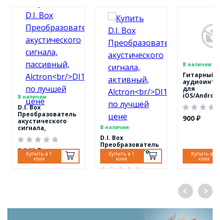
В наличии
Гитарный
аудиоинте
для
iOS/Android
В наличии
устройств,
D.I. Box
FC-21
Преобразователь
900 ₽
акустического
сигнала,
В наличии
пассивный,
D.I. Box
Alctron
Преобразователь
DI120S
3 360 ₽
акустического
Купить в 1
Купить в 1
Купить в 1
сигнала,
клик
клик
клик
активный, Alctron
DI100
3 600 ₽