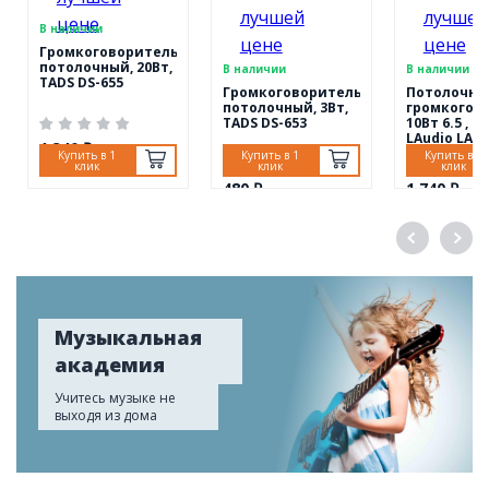
В наличии
Громкоговоритель
потолочный, 20Вт,
В наличии
В наличии
TADS DS-655
Громкоговоритель
Потолочны
потолочный, 3Вт,
громкогов
TADS DS-653
10Вт 6.5 ,
LAudio LAS6
1 340 ₽
Купить в 1
Купить в 1
Купить в 1
клик
клик
клик
480 ₽
1 740 ₽
Музыкальная
академия
Учитесь музыке не
выходя из дома