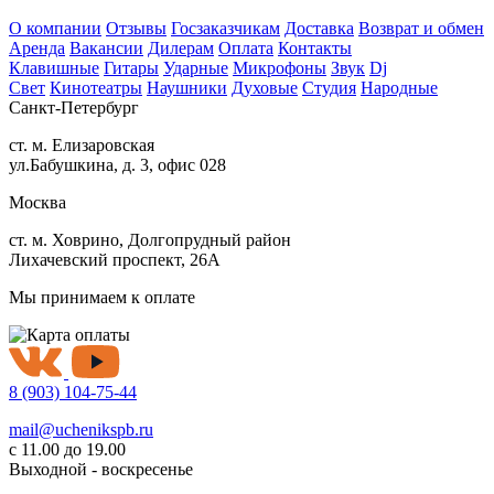
О компании
Отзывы
Госзаказчикам
Доставка
Возврат и обмен
Аренда
Вакансии
Дилерам
Оплата
Контакты
Клавишные
Гитары
Ударные
Микрофоны
Звук
Dj
Свет
Кинотеатры
Наушники
Духовые
Студия
Народные
Санкт-Петербург
ст. м. Елизаровская
ул.Бабушкина, д. 3, офис 028
Москва
ст. м. Ховрино, Долгопрудный район
Лихачевский проспект, 26А
Мы принимаем к оплате
8 (903) 104-75-44
mail@uchenikspb.ru
с 11.00 до 19.00
Выходной - воскресенье