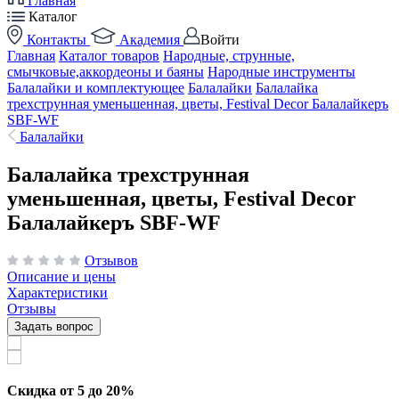
Главная
Каталог
Контакты
Академия
Войти
Главная
Каталог товаров
Народные, струнные,
смычковые,аккордеоны и баяны
Народные инструменты
Балалайки и комплектующее
Балалайки
Балалайка
трехструнная уменьшенная, цветы, Festival Decor Балалайкеръ
SBF-WF
Балалайки
Балалайка трехструнная
уменьшенная, цветы, Festival Decor
Балалайкеръ SBF-WF
Отзывов
Описание и цены
Характеристики
Отзывы
Задать вопрос
Скидка от 5 до 20%