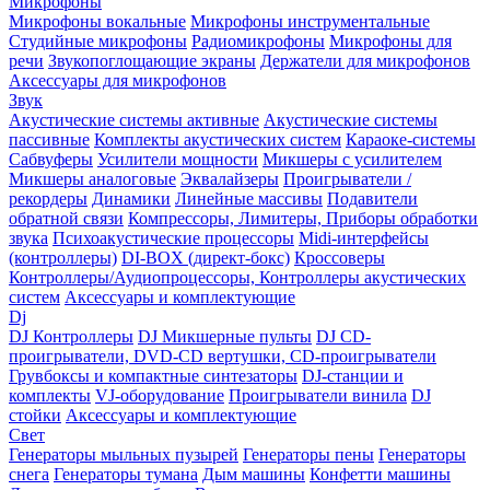
Микрофоны
Микрофоны вокальные
Микрофоны инструментальные
Студийные микрофоны
Радиомикрофоны
Микрофоны для
речи
Звукопоглощающие экраны
Держатели для микрофонов
Аксессуары для микрофонов
Звук
Акустические системы активные
Акустические системы
пассивные
Комплекты акустических систем
Караоке-системы
Сабвуферы
Усилители мощности
Микшеры с усилителем
Микшеры аналоговые
Эквалайзеры
Проигрыватели /
рекордеры
Динамики
Линейные массивы
Подавители
обратной связи
Компрессоры, Лимитеры, Приборы обработки
звука
Психоакустические процессоры
Midi-интерфейсы
(контроллеры)
DI-BOX (директ-бокс)
Кроссоверы
Контроллеры/Аудиопроцессоры, Контроллеры акустических
систем
Аксессуары и комплектующие
Dj
DJ Контроллеры
DJ Микшерные пульты
DJ CD-
проигрыватели, DVD-CD вертушки, CD-проигрыватели
Грувбоксы и компактные синтезаторы
DJ-станции и
комплекты
VJ-оборудование
Проигрыватели винила
DJ
стойки
Аксессуары и комплектующие
Свет
Генераторы мыльных пузырей
Генераторы пены
Генераторы
снега
Генераторы тумана
Дым машины
Конфетти машины