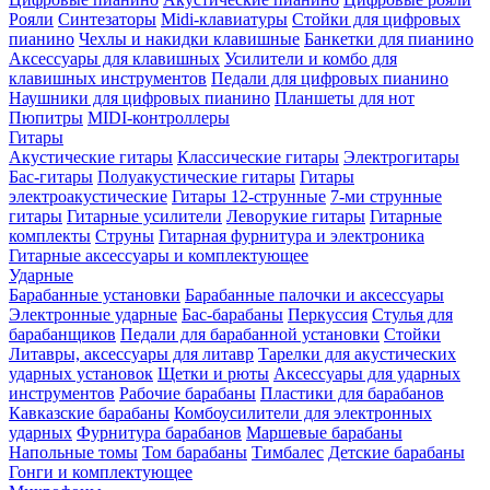
Рояли
Синтезаторы
Midi-клавиатуры
Стойки для цифровых
пианино
Чехлы и накидки клавишные
Банкетки для пианино
Аксессуары для клавишных
Усилители и комбо для
клавишных инструментов
Педали для цифровых пианино
Наушники для цифровых пианино
Планшеты для нот
Пюпитры
MIDI-контроллеры
Гитары
Акустические гитары
Классические гитары
Электрогитары
Бас-гитары
Полуакустические гитары
Гитары
электроакустические
Гитары 12-струнные
7-ми струнные
гитары
Гитарные усилители
Леворукие гитары
Гитарные
комплекты
Струны
Гитарная фурнитура и электроника
Гитарные аксессуары и комплектующее
Ударные
Барабанные установки
Барабанные палочки и аксессуары
Электронные ударные
Бас-барабаны
Перкуссия
Стулья для
барабанщиков
Педали для барабанной установки
Стойки
Литавры, аксессуары для литавр
Тарелки для акустических
ударных установок
Щетки и рюты
Аксессуары для ударных
инструментов
Рабочие барабаны
Пластики для барабанов
Кавказские барабаны
Комбоусилители для электронных
ударных
Фурнитура барабанов
Маршевые барабаны
Напольные томы
Том барабаны
Тимбалес
Детские барабаны
Гонги и комплектующее