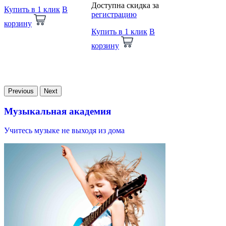
Доступна скидка за
Купить в 1 клик
В
регистрацию
корзину
Купить в 1 клик
В
корзину
Previous
Next
Музыкальная академия
Учитесь музыке не выходя из дома
В
и