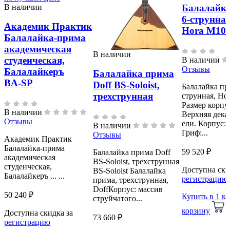
В наличии
Балалайка
6-струнная
Академик Практик
Hora M108
Балалайка-прима
академическая
В наличии
студенческая,
В наличии
Отзывы
Балалайкеръ
Балалайка прима
BA-SP
Doff BS-Soloist,
Балалайка пр
трехструнная
струнная, Ho
Размер корпу
В наличии
Верхняя дека
Отзывы
ели. Корпус: 
В наличии
Гриф:...
Отзывы
Академик Практик
Балалайка-прима
59 520 ₽
Балалайка прима Doff
академическая
BS-Soloist, трехструнная
студенческая,
Доступна ски
BS-Soloist Балалайка
Балалайкеръ ... ...
регистрацию
прима, трехструнная,
DoffКорпус: массив
50 240 ₽
Купить в 1 к
струйчатого...
корзину
Доступна скидка за
73 660 ₽
регистрацию