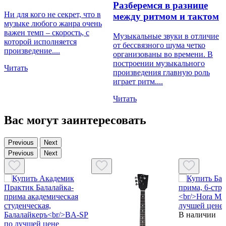
к
Разберемся в разнице
р
Ни для кого не секрет, что в
между ритмом и тактом
н
музыке любого жанра очень
в
важен темп – скорость, с
Музыкальные звуки в отличие
М
которой исполняется
от бессвязного шума четко
произведение....
организованы во времени. В
Ч
построении музыкального
Читать
произведения главную роль
играет ритм....
Читать
Вас могут заинтересовать
Previous
Next
Previous
Next
В наличии