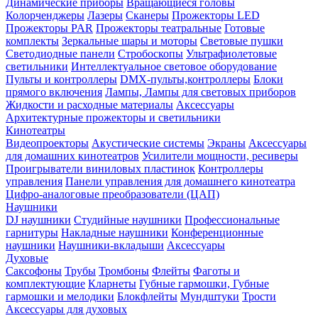
Динамические приборы
Вращающиеся головы
Колорченджеры
Лазеры
Сканеры
Прожекторы LED
Прожекторы PAR
Прожекторы театральные
Готовые
комплекты
Зеркальные шары и моторы
Световые пушки
Светодиодные панели
Стробоскопы
Ультрафиолетовые
светильники
Интеллектуальное световое оборудование
Пульты и контроллеры
DMX-пульты,контроллеры
Блоки
прямого включения
Лампы, Лампы для световых приборов
Жидкости и расходные материалы
Аксессуары
Архитектурные прожекторы и светильники
Кинотеатры
Видеопроекторы
Акустические системы
Экраны
Аксессуары
для домашних кинотеатров
Усилители мощности, ресиверы
Проигрыватели виниловых пластинок
Контроллеры
управления
Панели управления для домашнего кинотеатра
Цифро-аналоговые преобразователи (ЦАП)
Наушники
DJ наушники
Студийные наушники
Профессиональные
гарнитуры
Накладные наушники
Конференционные
наушники
Наушники-вкладыши
Аксессуары
Духовые
Саксофоны
Трубы
Тромбоны
Флейты
Фаготы и
комплектующие
Кларнеты
Губные гармошки, Губные
гармошки и мелодики
Блокфлейты
Мундштуки
Трости
Аксессуары для духовых