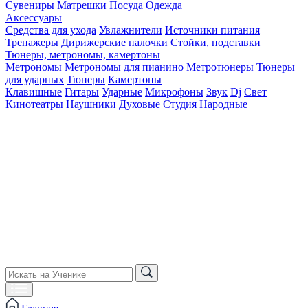
Сувениры
Матрешки
Посуда
Одежда
Аксессуары
Средства для ухода
Увлажнители
Источники питания
Тренажеры
Дирижерские палочки
Стойки, подставки
Тюнеры, метрономы, камертоны
Метрономы
Метрономы для пианино
Метротюнеры
Тюнеры
для ударных
Тюнеры
Камертоны
Клавишные
Гитары
Ударные
Микрофоны
Звук
Dj
Свет
Кинотеатры
Наушники
Духовые
Студия
Народные