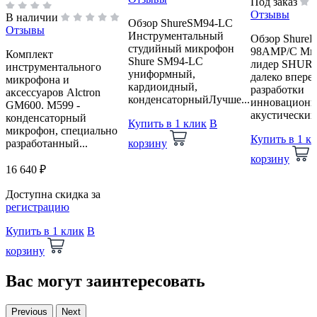
Под заказ
Отзывы
В наличии
Обзор ShureSM94-LC
Отзывы
Инструментальный
Обзор Shure
студийный микрофон
98AMP/C Ми
Комплект
Shure SM94-LC
лидер SHUR
инструментального
униформный,
далеко вперед
микрофона и
кардиоидный,
разработки
аксессуаров Alctron
конденсаторныйЛучше...
инновацион
GM600. M599 -
акустических 
конденсаторный
Купить в 1 клик
В
микрофон, специально
Купить в 1 к
разработанный...
корзину
корзину
16 640 ₽
Доступна скидка за
регистрацию
Купить в 1 клик
В
корзину
Вас могут заинтересовать
Previous
Next