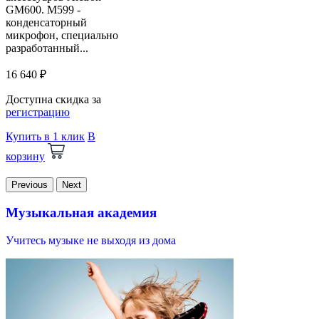
GM600. M599 -
конденсаторный
микрофон, специально
разработанный...
16 640 ₽
Доступна скидка за
регистрацию
Купить в 1 клик
В
корзину
Previous
Next
Музыкальная академия
Учитесь музыке не выходя из дома
В
и