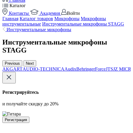
Главная
Каталог
Контакты
Академия
Войти
Главная
Каталог товаров
Микрофоны
Микрофоны
инструментальные
Инструментальные микрофоны STAGG
Инструментальные микрофоны
Инструментальные микрофоны
STAGG
Previous
Next
й
AKG
ART
AUDIO-TECHNICA
Audix
Behringer
Force
JTS
JZ MIC
Регистрируйтесь
и получайте скидку до 20%
Регистрация