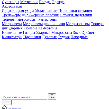
Сувениры
Матрешки
Посуда
Одежда
Аксессуары
Средства для ухода
Увлажнители
Источники питания
Тренажеры
Дирижерские палочки
Стойки, подставки
Тюнеры, метрономы, камертоны
Метрономы
Метрономы для пианино
Метротюнеры
Тюнеры
для ударных
Тюнеры
Камертоны
Клавишные
Гитары
Ударные
Микрофоны
Звук
Dj
Свет
Кинотеатры
Наушники
Духовые
Студия
Народные