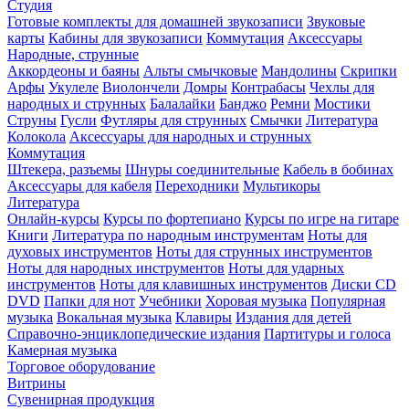
Студия
Готовые комплекты для домашней звукозаписи
Звуковые
карты
Кабины для звукозаписи
Коммутация
Аксессуары
Народные, струнные
Аккордеоны и баяны
Альты смычковые
Мандолины
Скрипки
Арфы
Укулеле
Виолончели
Домры
Контрабасы
Чехлы для
народных и струнных
Балалайки
Банджо
Ремни
Мостики
Струны
Гусли
Футляры для струнных
Смычки
Литература
Колокола
Аксессуары для народных и струнных
Коммутация
Штекера, разъемы
Шнуры соединительные
Кабель в бобинах
Аксессуары для кабеля
Переходники
Мультикоры
Литература
Онлайн-курсы
Курсы по фортепиано
Курсы по игре на гитаре
Книги
Литература по народным инструментам
Ноты для
духовых инструментов
Ноты для струнных инструментов
Ноты для народных инструментов
Ноты для ударных
инструментов
Ноты для клавишных инструментов
Диски CD
DVD
Папки для нот
Учебники
Хоровая музыка
Популярная
музыка
Вокальная музыка
Клавиры
Издания для детей
Справочно-энциклопедические издания
Партитуры и голоса
Камерная музыка
Торговое оборудование
Витрины
Сувенирная продукция