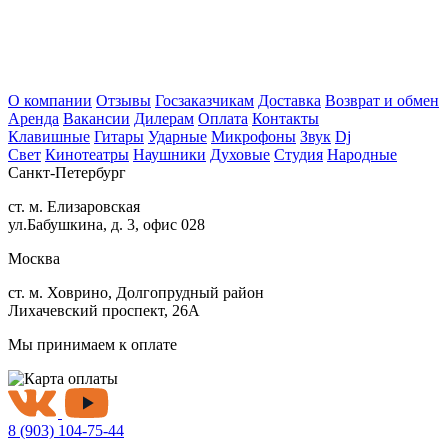
О компании
Отзывы
Госзаказчикам
Доставка
Возврат и обмен
Аренда
Вакансии
Дилерам
Оплата
Контакты
Клавишные
Гитары
Ударные
Микрофоны
Звук
Dj
Свет
Кинотеатры
Наушники
Духовые
Студия
Народные
Санкт-Петербург
ст. м. Елизаровская
ул.Бабушкина, д. 3, офис 028
Москва
ст. м. Ховрино, Долгопрудный район
Лихачевский проспект, 26А
Мы принимаем к оплате
8 (903) 104-75-44