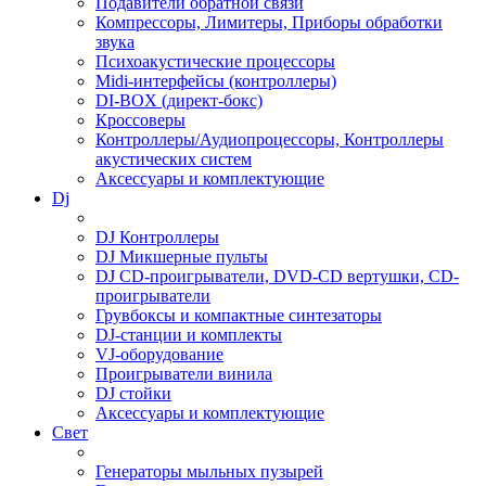
Подавители обратной связи
Компрессоры, Лимитеры, Приборы обработки
звука
Психоакустические процессоры
Midi-интерфейсы (контроллеры)
DI-BOX (директ-бокс)
Кроссоверы
Контроллеры/Аудиопроцессоры, Контроллеры
акустических систем
Аксессуары и комплектующие
Dj
DJ Контроллеры
DJ Микшерные пульты
DJ CD-проигрыватели, DVD-CD вертушки, CD-
проигрыватели
Грувбоксы и компактные синтезаторы
DJ-станции и комплекты
VJ-оборудование
Проигрыватели винила
DJ стойки
Аксессуары и комплектующие
Свет
Генераторы мыльных пузырей