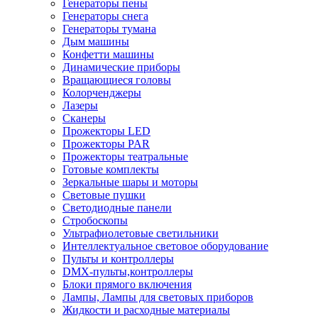
Генераторы пены
Генераторы снега
Генераторы тумана
Дым машины
Конфетти машины
Динамические приборы
Вращающиеся головы
Колорченджеры
Лазеры
Сканеры
Прожекторы LED
Прожекторы PAR
Прожекторы театральные
Готовые комплекты
Зеркальные шары и моторы
Световые пушки
Светодиодные панели
Стробоскопы
Ультрафиолетовые светильники
Интеллектуальное световое оборудование
Пульты и контроллеры
DMX-пульты,контроллеры
Блоки прямого включения
Лампы, Лампы для световых приборов
Жидкости и расходные материалы