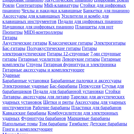
Рояли
Синтезаторы
Midi-клавиатуры
Стойки для цифровых
пианино
Чехлы и накидки клавишные
Банкетки для пианино
Аксессуары для клавишных
Усилители и комбо для
клавишных инструментов
Педали для цифровых пианино
Наушники для цифровых пианино
Планшеты для нот
Пюпитры
MIDI-контроллеры
Гитары
Акустические гитары
Классические гитары
Электрогитары
Бас-гитары
Полуакустические гитары
Гитары
электроакустические
Гитары 12-струнные
7-ми струнные
гитары
Гитарные усилители
Леворукие гитары
Гитарные
комплекты
Струны
Гитарная фурнитура и электроника
Гитарные аксессуары и комплектующее
Ударные
Барабанные установки
Барабанные палочки и аксессуары
Электронные ударные
Бас-барабаны
Перкуссия
Стулья для
барабанщиков
Педали для барабанной установки
Стойки
Литавры, аксессуары для литавр
Тарелки для акустических
ударных установок
Щетки и рюты
Аксессуары для ударных
инструментов
Рабочие барабаны
Пластики для барабанов
Кавказские барабаны
Комбоусилители для электронных
ударных
Фурнитура барабанов
Маршевые барабаны
Напольные томы
Том барабаны
Тимбалес
Детские барабаны
Гонги и комплектующее