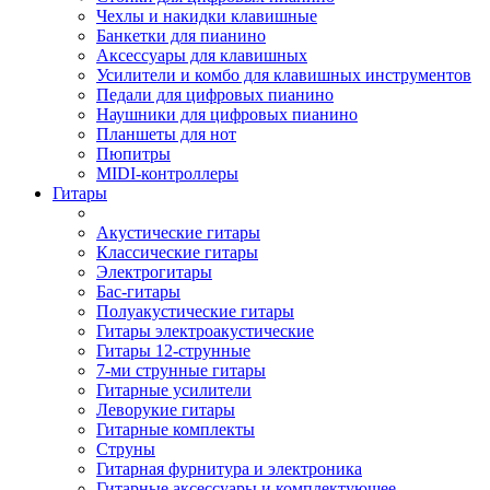
Чехлы и накидки клавишные
Банкетки для пианино
Аксессуары для клавишных
Усилители и комбо для клавишных инструментов
Педали для цифровых пианино
Наушники для цифровых пианино
Планшеты для нот
Пюпитры
MIDI-контроллеры
Гитары
Акустические гитары
Классические гитары
Электрогитары
Бас-гитары
Полуакустические гитары
Гитары электроакустические
Гитары 12-струнные
7-ми струнные гитары
Гитарные усилители
Леворукие гитары
Гитарные комплекты
Струны
Гитарная фурнитура и электроника
Гитарные аксессуары и комплектующее