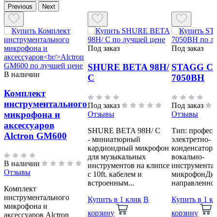
Previous
Next
Под заказ
Под заказ
SHURE BETA 98Н/
STAGG C
В наличии
С
7050BH
Комплект
инструментального
Под заказ
Под заказ
микрофона и
Отзывы
Отзывы
аксессуаров
SHURE BETA 98Н/ С
Тип: профес
Alctron GM600
- миниатюрный
электретно-
кардиоидный микрофон
конденсатор
для музыкальных
вокально-
В наличии
инструментов на клипсе
инструмента
Отзывы
с 10ft. кабелем и
микрофонДи
встроенным...
направленност
Комплект
инструментального
Купить в 1 клик
В
Купить в 1 к
микрофона и
корзину
корзину
аксессуаров Alctron