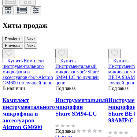
Хиты продаж
Previous
Next
Previous
Next
В наличии
Под заказ
Под заказ
Комплект
Инструментальный
Инструме
инструментального
микрофон
микрофон
микрофона и
Shure SM94-LC
Shure BE
аксессуаров
98AMP/C
Alctron GM600
Под заказ
Отзывы