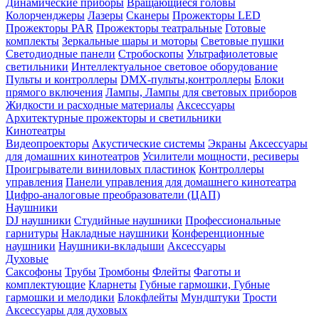
Динамические приборы
Вращающиеся головы
Колорченджеры
Лазеры
Сканеры
Прожекторы LED
Прожекторы PAR
Прожекторы театральные
Готовые
комплекты
Зеркальные шары и моторы
Световые пушки
Светодиодные панели
Стробоскопы
Ультрафиолетовые
светильники
Интеллектуальное световое оборудование
Пульты и контроллеры
DMX-пульты,контроллеры
Блоки
прямого включения
Лампы, Лампы для световых приборов
Жидкости и расходные материалы
Аксессуары
Архитектурные прожекторы и светильники
Кинотеатры
Видеопроекторы
Акустические системы
Экраны
Аксессуары
для домашних кинотеатров
Усилители мощности, ресиверы
Проигрыватели виниловых пластинок
Контроллеры
управления
Панели управления для домашнего кинотеатра
Цифро-аналоговые преобразователи (ЦАП)
Наушники
DJ наушники
Студийные наушники
Профессиональные
гарнитуры
Накладные наушники
Конференционные
наушники
Наушники-вкладыши
Аксессуары
Духовые
Саксофоны
Трубы
Тромбоны
Флейты
Фаготы и
комплектующие
Кларнеты
Губные гармошки, Губные
гармошки и мелодики
Блокфлейты
Мундштуки
Трости
Аксессуары для духовых