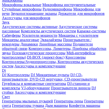
Микрофоны
Микрофоны вокальные
Микрофоны инструментальные
Студийные микрофоны
Радиомикрофоны
Микрофоны для
речи
Звукопоглощающие экраны
Держатели для микрофонов
Аксессуары для микрофонов
Звук
Акустические системы активные
Акустические системы
пассивные
Комплекты акустических систем
Караоке-системы
Сабвуферы
Усилители мощности
Микшеры с усилителем
Микшеры аналоговые
Эквалайзеры
Проигрыватели /
рекордеры
Динамики
Линейные массивы
Подавители
обратной связи
Компрессоры, Лимитеры, Приборы обработки
звука
Психоакустические процессоры
Midi-интерфейсы
(контроллеры)
DI-BOX (директ-бокс)
Кроссоверы
Контроллеры/Аудиопроцессоры, Контроллеры акустических
систем
Аксессуары и комплектующие
Dj
DJ Контроллеры
DJ Микшерные пульты
DJ CD-
проигрыватели, DVD-CD вертушки, CD-проигрыватели
Грувбоксы и компактные синтезаторы
DJ-станции и
комплекты
VJ-оборудование
Проигрыватели винила
DJ
стойки
Аксессуары и комплектующие
Свет
Генераторы мыльных пузырей
Генераторы пены
Генераторы
снега
Генераторы тумана
Дым машины
Конфетти машины