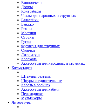
Виолончели
Домры
Контрабасы
Чехлы для народных и струнных
Балалайки
Банджо
Ремни
Мостики
Струны
Гусли
Футляры для струнных
Смычки
Литература
Колокола
Аксессуары для народных и струнных
Коммутация
Штекера, разъемы
Шнуры соединительные
Кабель в бобинах
Аксессуары для кабеля
Переходники
Мультикоры
Литература