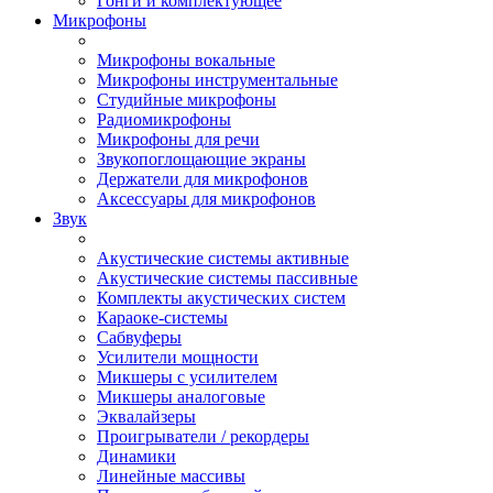
Гонги и комплектующее
Микрофоны
Микрофоны вокальные
Микрофоны инструментальные
Студийные микрофоны
Радиомикрофоны
Микрофоны для речи
Звукопоглощающие экраны
Держатели для микрофонов
Аксессуары для микрофонов
Звук
Акустические системы активные
Акустические системы пассивные
Комплекты акустических систем
Караоке-системы
Сабвуферы
Усилители мощности
Микшеры с усилителем
Микшеры аналоговые
Эквалайзеры
Проигрыватели / рекордеры
Динамики
Линейные массивы