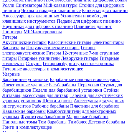
Рояли
Синтезаторы
Midi-клавиатуры
Стойки для цифровых
пианино
Чехлы и накидки клавишные
Банкетки для пианино
Аксессуары для клавишных
Усилители и комбо для
клавишных инструментов
Педали для цифровых пианино
Наушники для цифровых пианино
Планшеты для нот
Пюпитры
MIDI-контроллеры
Гитары
Акустические гитары
Классические гитары
Электрогитары
Бас-гитары
Полуакустические гитары
Гитары
электроакустические
Гитары 12-струнные
7-ми струнные
гитары
Гитарные усилители
Леворукие гитары
Гитарные
комплекты
Струны
Гитарная фурнитура и электроника
Гитарные аксессуары и комплектующее
Ударные
Барабанные установки
Барабанные палочки и аксессуары
Электронные ударные
Бас-барабаны
Перкуссия
Стулья для
барабанщиков
Педали для барабанной установки
Стойки
Литавры, аксессуары для литавр
Тарелки для акустических
ударных установок
Щетки и рюты
Аксессуары для ударных
инструментов
Рабочие барабаны
Пластики для барабанов
Кавказские барабаны
Комбоусилители для электронных
ударных
Фурнитура барабанов
Маршевые барабаны
Напольные томы
Том барабаны
Тимбалес
Детские барабаны
Гонги и комплектующее