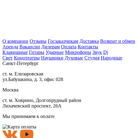
О компании
Отзывы
Госзаказчикам
Доставка
Возврат и обмен
Аренда
Вакансии
Дилерам
Оплата
Контакты
Клавишные
Гитары
Ударные
Микрофоны
Звук
Dj
Свет
Кинотеатры
Наушники
Духовые
Студия
Народные
Санкт-Петербург
ст. м. Елизаровская
ул.Бабушкина, д. 3, офис 028
Москва
ст. м. Ховрино, Долгопрудный район
Лихачевский проспект, 26А
Мы принимаем к оплате