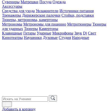
Сувениры
Матрешки
Посуда
Одежда
Аксессуары
Средства для ухода
Увлажнители
Источники питания
Тренажеры
Дирижерские палочки
Стойки, подставки
Тюнеры, метрономы, камертоны
Метрономы
Метрономы для пианино
Метротюнеры
Тюнеры
для ударных
Тюнеры
Камертоны
Клавишные
Гитары
Ударные
Микрофоны
Звук
Dj
Свет
Кинотеатры
Наушники
Духовые
Студия
Народные
Добавить в корзину