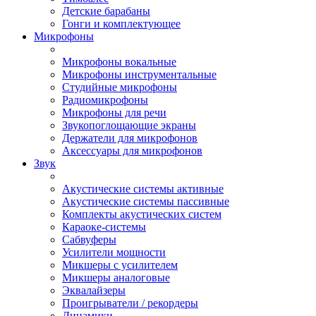
Детские барабаны
Гонги и комплектующее
Микрофоны
Микрофоны вокальные
Микрофоны инструментальные
Студийные микрофоны
Радиомикрофоны
Микрофоны для речи
Звукопоглощающие экраны
Держатели для микрофонов
Аксессуары для микрофонов
Звук
Акустические системы активные
Акустические системы пассивные
Комплекты акустических систем
Караоке-системы
Сабвуферы
Усилители мощности
Микшеры с усилителем
Микшеры аналоговые
Эквалайзеры
Проигрыватели / рекордеры
Динамики