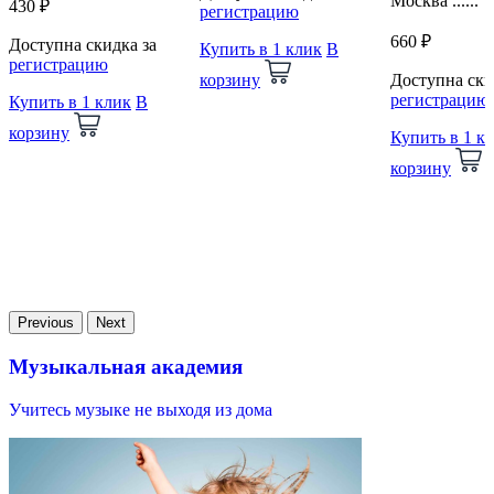
Москва ......
430 ₽
регистрацию
660 ₽
Доступна скидка за
Купить в 1 клик
В
регистрацию
корзину
Доступна ски
регистрацию
Купить в 1 клик
В
корзину
Купить в 1 к
корзину
Previous
Next
Музыкальная академия
Учитесь музыке не выходя из дома
В
и