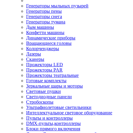
Генераторы мыльных пузырей
Генераторы пены
Генераторы снега
Генераторы тумана
Дым машины
Конфетти машины
Динамические приборы
Вращающиеся головы
Колорченджеры
Лазеры
Сканеры
Прожекторы LED
Прожекторы PAR
Прожекторы театральные
Готовые комплекты
Зеркальные шары и моторы
Световые пушки
Светодиодные панели
Стробоскопы
Ультрафиолетовые светильники
Интеллектуальное световое оборудование
Пульты и контроллеры
DMX-пульты,контроллеры
Блоки прямого включения