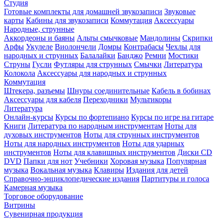
Студия
Готовые комплекты для домашней звукозаписи
Звуковые
карты
Кабины для звукозаписи
Коммутация
Аксессуары
Народные, струнные
Аккордеоны и баяны
Альты смычковые
Мандолины
Скрипки
Арфы
Укулеле
Виолончели
Домры
Контрабасы
Чехлы для
народных и струнных
Балалайки
Банджо
Ремни
Мостики
Струны
Гусли
Футляры для струнных
Смычки
Литература
Колокола
Аксессуары для народных и струнных
Коммутация
Штекера, разъемы
Шнуры соединительные
Кабель в бобинах
Аксессуары для кабеля
Переходники
Мультикоры
Литература
Онлайн-курсы
Курсы по фортепиано
Курсы по игре на гитаре
Книги
Литература по народным инструментам
Ноты для
духовых инструментов
Ноты для струнных инструментов
Ноты для народных инструментов
Ноты для ударных
инструментов
Ноты для клавишных инструментов
Диски CD
DVD
Папки для нот
Учебники
Хоровая музыка
Популярная
музыка
Вокальная музыка
Клавиры
Издания для детей
Справочно-энциклопедические издания
Партитуры и голоса
Камерная музыка
Торговое оборудование
Витрины
Сувенирная продукция