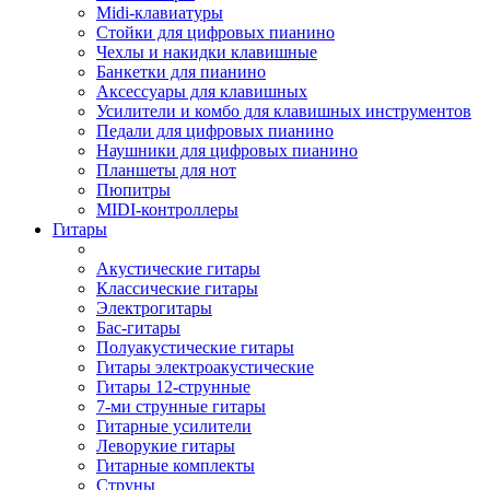
Midi-клавиатуры
Стойки для цифровых пианино
Чехлы и накидки клавишные
Банкетки для пианино
Аксессуары для клавишных
Усилители и комбо для клавишных инструментов
Педали для цифровых пианино
Наушники для цифровых пианино
Планшеты для нот
Пюпитры
MIDI-контроллеры
Гитары
Акустические гитары
Классические гитары
Электрогитары
Бас-гитары
Полуакустические гитары
Гитары электроакустические
Гитары 12-струнные
7-ми струнные гитары
Гитарные усилители
Леворукие гитары
Гитарные комплекты
Струны