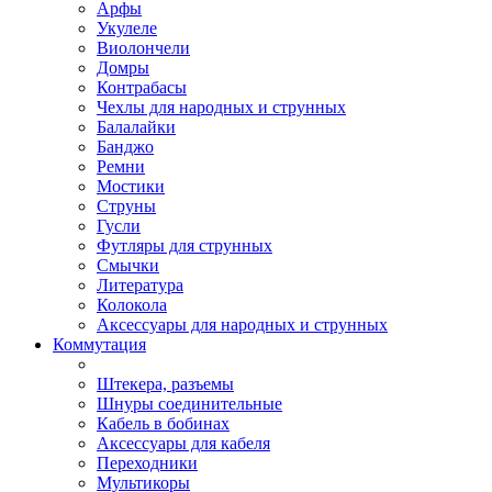
Арфы
Укулеле
Виолончели
Домры
Контрабасы
Чехлы для народных и струнных
Балалайки
Банджо
Ремни
Мостики
Струны
Гусли
Футляры для струнных
Смычки
Литература
Колокола
Аксессуары для народных и струнных
Коммутация
Штекера, разъемы
Шнуры соединительные
Кабель в бобинах
Аксессуары для кабеля
Переходники
Мультикоры