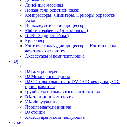
Линейные массивы
Подавители обратной связи
Компрессоры, Лимитеры, Приборы обработки
звука
Психоакустические процессоры
Midi-интерфейсы (контроллеры)
DI-BOX (директ-бокс)
Кроссоверы
Контроллеры/Аудиопроцессоры, Контроллеры
акустических систем
Аксессуары и комплектующие
Dj
DJ Контроллеры
DJ Микшерные пульты
DJ CD-проигрыватели, DVD-CD вертушки, CD-
проигрыватели
Грувбоксы и компактные синтезаторы
DJ-станции и комплекты
VJ-оборудование
Проигрыватели винила
DJ стойки
Аксессуары и комплектующие
Свет