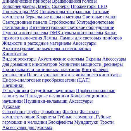
Динамические приборы
Вращающиеся головы
Колорченджеры
Лазеры
Сканеры
Прожекторы LED
Прожекторы PAR
Прожекторы театральные
Готовые
комплекты
Зеркальные шары и моторы
Световые пушки
Светодиодные панели
Стробоскопы
Ультрафиолетовые
светильники
Интеллектуальное световое оборудование
Пульты и контроллеры
DMX-пульты,контроллеры
Блоки
прямого включения
Лампы, Лампы для световых приборов
Жидкости и расходные материалы
Аксессуары
Архитектурные прожекторы и светильники
Кинотеатры
Видеопроекторы
Акустические системы
Экраны
Аксессуары
для домашних кинотеатров
Усилители мощности, ресиверы
Проигрыватели виниловых пластинок
Контроллеры
управления
Панели управления для домашнего кинотеатра
Цифро-аналоговые преобразователи (ЦАП)
Наушники
DJ наушники
Студийные наушники
Профессиональные
гарнитуры
Накладные наушники
Конференционные
наушники
Наушники-вкладыши
Аксессуары
Духовые
Саксофоны
Трубы
Тромбоны
Флейты
Фаготы и
комплектующие
Кларнеты
Губные гармошки, Губные
гармошки и мелодики
Блокфлейты
Мундштуки
Трости
Аксессуары для духовых