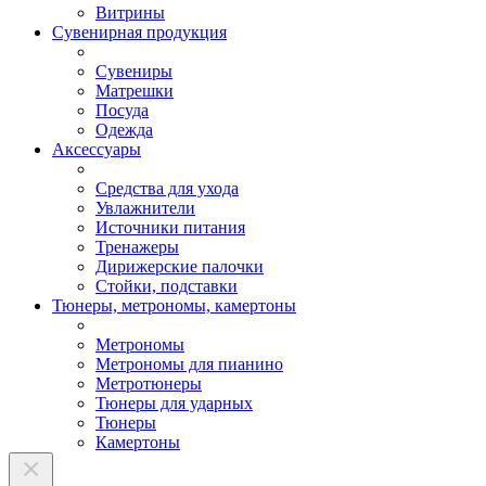
Витрины
Сувенирная продукция
Сувениры
Матрешки
Посуда
Одежда
Аксессуары
Средства для ухода
Увлажнители
Источники питания
Тренажеры
Дирижерские палочки
Стойки, подставки
Тюнеры, метрономы, камертоны
Метрономы
Метрономы для пианино
Метротюнеры
Тюнеры для ударных
Тюнеры
Камертоны