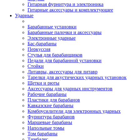
Гитарная фурнитура и электроника
Гитарные аксессуары и комплектующее
Ударные
Барабанные установки
Барабанные палочки и аксессуары
Электронные ударные
Бас-барабаны
Перкуссия
Стулья для барабанщиков
Педали для барабанной установки
Стойки
Литавры, аксессуары для литавр
Тарелки для акустических ударных установок
Щетки и рюты
Аксессуары для ударных инструментов
Рабочие барабаны
Пластики для барабанов
Кавказские барабаны
Комбоусилители для электронных ударных
Фурнитура барабанов
Маршевые барабаны
Напольные томы
Том барабаны
Тимбалес