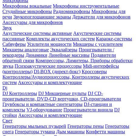
Микрофоны
Микрофоны вокальные
Микрофоны инструментальные
Студийные микрофоны
Радиомикрофоны
Микрофоны для
речи
Звукопоглощающие экраны
Держатели для микрофонов
Аксессуары для микрофонов
Звук
Акустические системы активные
Акустические системы
пассивные
Комплекты акустических систем
Караоке-системы
Сабвуферы
Усилители мощности
Микшеры с усилителем
Микшеры аналоговые
Эквалайзеры
Проигрыватели /
рекордеры
Динамики
Линейные массивы
Подавители
обратной связи
Компрессоры, Лимитеры, Приборы обработки
звука
Психоакустические процессоры
Midi-интерфейсы
(контроллеры)
DI-BOX (директ-бокс)
Кроссоверы
Контроллеры/Аудиопроцессоры, Контроллеры акустических
систем
Аксессуары и комплектующие
Dj
DJ Контроллеры
DJ Микшерные пульты
DJ CD-
проигрыватели, DVD-CD вертушки, CD-проигрыватели
Грувбоксы и компактные синтезаторы
DJ-станции и
комплекты
VJ-оборудование
Проигрыватели винила
DJ
стойки
Аксессуары и комплектующие
Свет
Генераторы мыльных пузырей
Генераторы пены
Генераторы
снега
Генераторы тумана
Дым машины
Конфетти машины