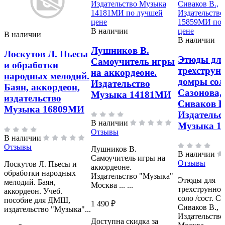
В наличии
В наличии
В наличии
Лушников В.
Лоскутов Л. Пьесы
Этюды дл
Самоучитель игры
и обработки
трехструн
на аккордеоне.
народных мелодий.
домры соло
Издательство
Баян, аккордеон,
Сазонова, 
Музыка 14181МИ
издательство
Сиваков В
Музыка 16809МИ
Издательс
В наличии
Музыка 1
Отзывы
В наличии
Отзывы
Лушников В.
В наличии
Самоучитель игры на
Отзывы
Лоскутов Л. Пьесы и
аккордеоне.
обработки народных
Издательство "Музыка"
Этюды для
мелодий. Баян,
Москва ... ...
трехструнно
аккордеон. Учеб.
соло /сост. Са
пособие для ДМШ,
1 490 ₽
Сиваков В.,
издательство "Музыка"...
Издательство
Доступна скидка за