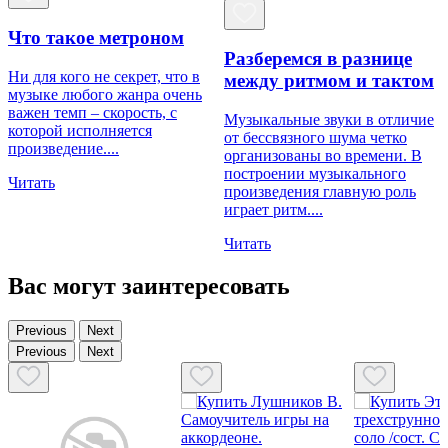
Что такое метроном
к
Разберемся в разнице
р
Ни для кого не секрет, что в
между ритмом и тактом
н
музыке любого жанра очень
в
важен темп – скорость, с
Музыкальные звуки в отличие
М
которой исполняется
от бессвязного шума четко
произведение....
организованы во времени. В
Ч
построении музыкального
Читать
произведения главную роль
играет ритм....
Читать
Вас могут заинтересовать
Previous
Next
Previous
Next