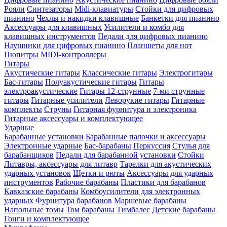
Рояли
Синтезаторы
Midi-клавиатуры
Стойки для цифровых
пианино
Чехлы и накидки клавишные
Банкетки для пианино
Аксессуары для клавишных
Усилители и комбо для
клавишных инструментов
Педали для цифровых пианино
Наушники для цифровых пианино
Планшеты для нот
Пюпитры
MIDI-контроллеры
Гитары
Акустические гитары
Классические гитары
Электрогитары
Бас-гитары
Полуакустические гитары
Гитары
электроакустические
Гитары 12-струнные
7-ми струнные
гитары
Гитарные усилители
Леворукие гитары
Гитарные
комплекты
Струны
Гитарная фурнитура и электроника
Гитарные аксессуары и комплектующее
Ударные
Барабанные установки
Барабанные палочки и аксессуары
Электронные ударные
Бас-барабаны
Перкуссия
Стулья для
барабанщиков
Педали для барабанной установки
Стойки
Литавры, аксессуары для литавр
Тарелки для акустических
ударных установок
Щетки и рюты
Аксессуары для ударных
инструментов
Рабочие барабаны
Пластики для барабанов
Кавказские барабаны
Комбоусилители для электронных
ударных
Фурнитура барабанов
Маршевые барабаны
Напольные томы
Том барабаны
Тимбалес
Детские барабаны
Гонги и комплектующее