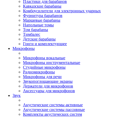
Пластики для барабанов
Кавказские барабаны
Комбоусилители для электронных ударных
Фурнитура барабанов
Маршевые барабаны
Напольные томы
Том барабаны
Тимбалес
Детские барабаны
Гонги и комплектующее
Микрофоны
Микрофоны вокальные
Микрофоны инструментальные
Студийные микрофоны
Радиомикрофоны
Микрофоны для речи
Звукопоглощающие экраны
Держатели для микрофонов
Аксессуары для микрофонов
Звук
Акустические системы активные
Акустические системы пассивные
Комплекты акустических систем