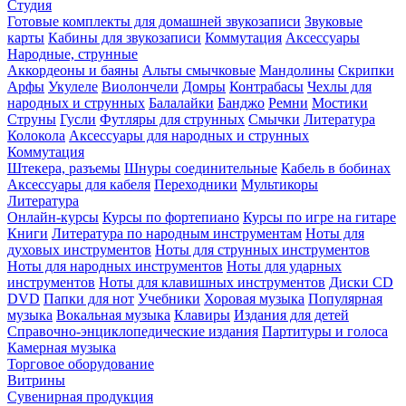
Студия
Готовые комплекты для домашней звукозаписи
Звуковые
карты
Кабины для звукозаписи
Коммутация
Аксессуары
Народные, струнные
Аккордеоны и баяны
Альты смычковые
Мандолины
Скрипки
Арфы
Укулеле
Виолончели
Домры
Контрабасы
Чехлы для
народных и струнных
Балалайки
Банджо
Ремни
Мостики
Струны
Гусли
Футляры для струнных
Смычки
Литература
Колокола
Аксессуары для народных и струнных
Коммутация
Штекера, разъемы
Шнуры соединительные
Кабель в бобинах
Аксессуары для кабеля
Переходники
Мультикоры
Литература
Онлайн-курсы
Курсы по фортепиано
Курсы по игре на гитаре
Книги
Литература по народным инструментам
Ноты для
духовых инструментов
Ноты для струнных инструментов
Ноты для народных инструментов
Ноты для ударных
инструментов
Ноты для клавишных инструментов
Диски CD
DVD
Папки для нот
Учебники
Хоровая музыка
Популярная
музыка
Вокальная музыка
Клавиры
Издания для детей
Справочно-энциклопедические издания
Партитуры и голоса
Камерная музыка
Торговое оборудование
Витрины
Сувенирная продукция