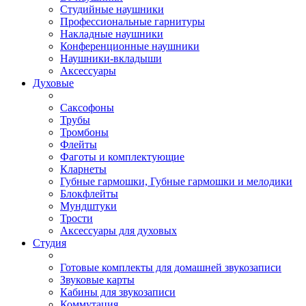
Студийные наушники
Профессиональные гарнитуры
Накладные наушники
Конференционные наушники
Наушники-вкладыши
Аксессуары
Духовые
Саксофоны
Трубы
Тромбоны
Флейты
Фаготы и комплектующие
Кларнеты
Губные гармошки, Губные гармошки и мелодики
Блокфлейты
Мундштуки
Трости
Аксессуары для духовых
Студия
Готовые комплекты для домашней звукозаписи
Звуковые карты
Кабины для звукозаписи
Коммутация