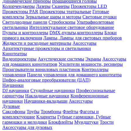
Динамические приборы
Вращающиеся головы
Колорченджеры
Лазеры
Сканеры
Прожекторы LED
Прожекторы PAR
Прожекторы театральные
Готовые
комплекты
Зеркальные шары и моторы
Световые пушки
Светодиодные панели
Стробоскопы
Ультрафиолетовые
светильники
Интеллектуальное световое оборудование
Пульты и контроллеры
DMX-пульты,контроллеры
Блоки
прямого включения
Лампы, Лампы для световых приборов
Жидкости и расходные материалы
Аксессуары
Архитектурные прожекторы и светильники
Кинотеатры
Видеопроекторы
Акустические системы
Экраны
Аксессуары
для домашних кинотеатров
Усилители мощности, ресиверы
Проигрыватели виниловых пластинок
Контроллеры
управления
Панели управления для домашнего кинотеатра
Цифро-аналоговые преобразователи (ЦАП)
Наушники
DJ наушники
Студийные наушники
Профессиональные
гарнитуры
Накладные наушники
Конференционные
наушники
Наушники-вкладыши
Аксессуары
Духовые
Саксофоны
Трубы
Тромбоны
Флейты
Фаготы и
комплектующие
Кларнеты
Губные гармошки, Губные
гармошки и мелодики
Блокфлейты
Мундштуки
Трости
Аксессуары для духовых