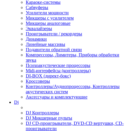
Караоке-системы
Сабвуферы
Усилители мощности
Микшеры с усилителем
Микшеры аналоговые
Эквалайзеры
Проигрыватели / рекордеры
Динамики
Линейные массивы
Подавители обратной связи
Компрессоры, Лимитеры, Приборы обработки
звука
Психоакустические процессоры
Midi-интерфейсы (контроллеры)
DI-BOX (директ-бокс)
Кроссоверы
Контроллеры/Аудиопроцессоры, Контроллеры
акустических систем
Аксессуары и комплектующие
Dj
DJ Контроллеры
DJ Микшерные пульты
DJ CD-проигрыватели, DVD-CD вертушки, CD-
проигрыватели