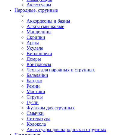
Аксессуары
Народные, струнные
Аккордеоны и баяны
Альты смычковые
Мандолины
Скрипки
Арфы
Укулеле
Виолончели
Домры
Контрабасы
Чехлы для народных и струнных
Балалайки
Банджо
Ремни
Мостики
Струны
Гусли
Футляры для струнных
Смычки
Литература
Колокола
Аксессуары для народных и струнных
Коммутация