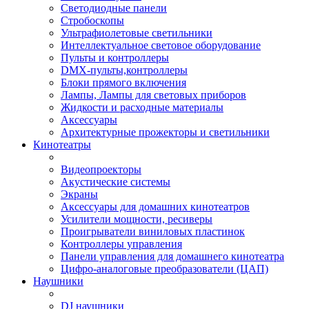
Светодиодные панели
Стробоскопы
Ультрафиолетовые светильники
Интеллектуальное световое оборудование
Пульты и контроллеры
DMX-пульты,контроллеры
Блоки прямого включения
Лампы, Лампы для световых приборов
Жидкости и расходные материалы
Аксессуары
Архитектурные прожекторы и светильники
Кинотеатры
Видеопроекторы
Акустические системы
Экраны
Аксессуары для домашних кинотеатров
Усилители мощности, ресиверы
Проигрыватели виниловых пластинок
Контроллеры управления
Панели управления для домашнего кинотеатра
Цифро-аналоговые преобразователи (ЦАП)
Наушники
DJ наушники