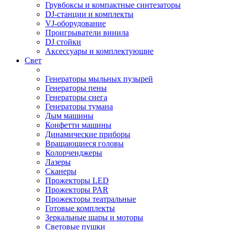
Грувбоксы и компактные синтезаторы
DJ-станции и комплекты
VJ-оборудование
Проигрыватели винила
DJ стойки
Аксессуары и комплектующие
Свет
Генераторы мыльных пузырей
Генераторы пены
Генераторы снега
Генераторы тумана
Дым машины
Конфетти машины
Динамические приборы
Вращающиеся головы
Колорченджеры
Лазеры
Сканеры
Прожекторы LED
Прожекторы PAR
Прожекторы театральные
Готовые комплекты
Зеркальные шары и моторы
Световые пушки