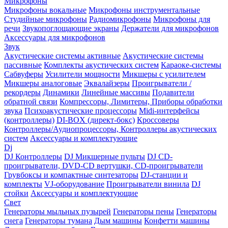
Микрофоны
Микрофоны вокальные
Микрофоны инструментальные
Студийные микрофоны
Радиомикрофоны
Микрофоны для
речи
Звукопоглощающие экраны
Держатели для микрофонов
Аксессуары для микрофонов
Звук
Акустические системы активные
Акустические системы
пассивные
Комплекты акустических систем
Караоке-системы
Сабвуферы
Усилители мощности
Микшеры с усилителем
Микшеры аналоговые
Эквалайзеры
Проигрыватели /
рекордеры
Динамики
Линейные массивы
Подавители
обратной связи
Компрессоры, Лимитеры, Приборы обработки
звука
Психоакустические процессоры
Midi-интерфейсы
(контроллеры)
DI-BOX (директ-бокс)
Кроссоверы
Контроллеры/Аудиопроцессоры, Контроллеры акустических
систем
Аксессуары и комплектующие
Dj
DJ Контроллеры
DJ Микшерные пульты
DJ CD-
проигрыватели, DVD-CD вертушки, CD-проигрыватели
Грувбоксы и компактные синтезаторы
DJ-станции и
комплекты
VJ-оборудование
Проигрыватели винила
DJ
стойки
Аксессуары и комплектующие
Свет
Генераторы мыльных пузырей
Генераторы пены
Генераторы
снега
Генераторы тумана
Дым машины
Конфетти машины