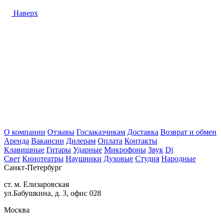
Наверх
О компании
Отзывы
Госзаказчикам
Доставка
Возврат и обмен
Аренда
Вакансии
Дилерам
Оплата
Контакты
Клавишные
Гитары
Ударные
Микрофоны
Звук
Dj
Свет
Кинотеатры
Наушники
Духовые
Студия
Народные
Санкт-Петербург
ст. м. Елизаровская
ул.Бабушкина, д. 3, офис 028
Москва