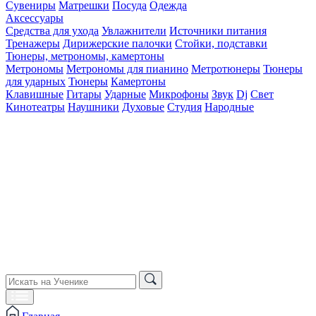
Сувениры
Матрешки
Посуда
Одежда
Аксессуары
Средства для ухода
Увлажнители
Источники питания
Тренажеры
Дирижерские палочки
Стойки, подставки
Тюнеры, метрономы, камертоны
Метрономы
Метрономы для пианино
Метротюнеры
Тюнеры
для ударных
Тюнеры
Камертоны
Клавишные
Гитары
Ударные
Микрофоны
Звук
Dj
Свет
Кинотеатры
Наушники
Духовые
Студия
Народные